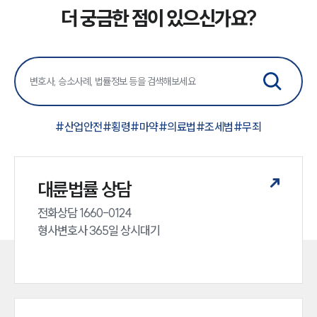
더 궁금한 점이 있으신가요?
#
산업안전
#
횡령
#
마약
#
의료법
#
조세범
#
무죄
대륜법률 상담
전화상담 1660-0124 

형사변호사 365일 상시대기