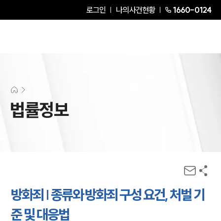
로그인
나의사건현황
1660-0124
법률정보
방화죄 | 종류와 방화죄 구성 요건, 처벌 기
준 및 대응법