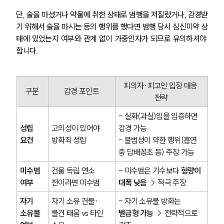
단, 술을 마셨거나 약물에 취한 상태로 범행을 저질렀거나, 감경받
기 위해서 술을 마시는 등의 행위를 했다면 범행 당시 심신미약 상
태에 있었는지 여부와 관계 없이 가중인자가 되므로 유의하셔야 
합니다.
그룹소개
피의자·피고인 입장 대응 
그룹소개
구분
감경 포인트
전략
대륜의 강점
오시는 길
- 실화(과실)임을 입증하면 
글로벌 파트너 로펌
성립 
고의성이 있어야 
감경 가능 
고객의 소리
통합검색
요건
방화죄 성립
- 불법성이 약한 행위(흡연 
AI대륜
중 담배꽁초 등) 주장 가능
미수범 
건물 독립 연소 
- 미수범은 기수보다 
형량이 
업무사례
여부
전이라면 미수범
대폭 낮음
 → 적극 주장
형사 주요 업무사례
자기 
자기 소유 건물·
- 자기 소유물 방화는 
사례분석/최신동향
소유물 
물건 태움 vs 타인 
벌금형 가능
 → 전략적으로 
형사 법률정보