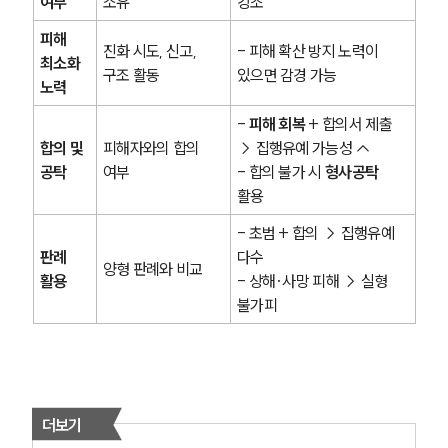
여부
소유
강조
법률지식인
형사소송·상담후기
피해 
진화 시도, 신고, 
- 피해 확산 방지 노력이 
최소화 
구조 활동
있으면 감경 가능
노력
업무분야
- 
피해 회복
 + 합의서 제출 
형사그룹 업무
합의 및 
피해자와의 합의 
→ 집행유예 가능성 ↑
전체
공탁
여부
- 합의 불가 시 
형사공탁
활용
구성원 소개
- 초범 + 합의 → 집행유예 
판례 
다수 
형사전문변호사
양형 판례와 비교
활용
- 상해·사망 피해 → 실형 
불가피
소식/자료
언론보도
공지사항
법률 블로그
더보기
법률서식