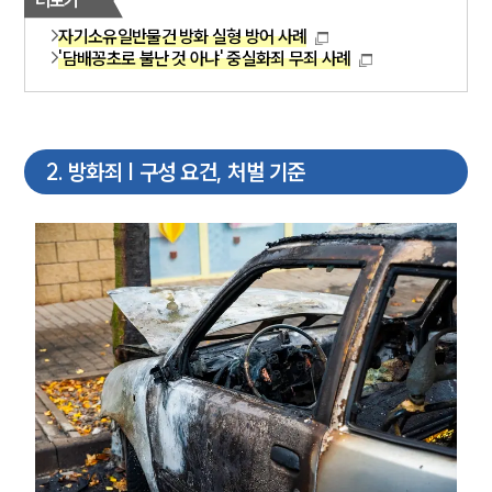
자기소유일반물건 방화 실형 방어 사례
'담배꽁초로 불난 것 아냐' 중실화죄 무죄 사례
2
.
방화죄 | 구성 요건, 처벌 기준