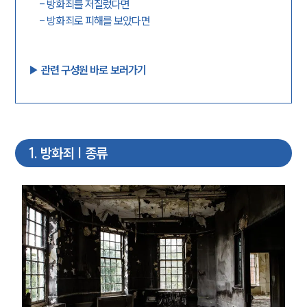
-
방화죄를 저질렀다면
-
방화죄로 피해를 보았다면
▶︎ 관련 구성원 바로 보러가기
1
.
방화죄 | 종류