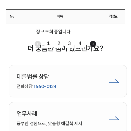
형사소송·상담후기
No
제목
작성일
업무분야
정보 조회 중입니다.
형사그룹 업무
전체
1
2
3
4
더 궁금한 점이 있으신가요?
구성원 소개
형사전문변호사
대륜법률 상담
전화상담
1660-0124
소식/자료
언론보도
공지사항
업무사례
법률 블로그
법률서식
풍부한 경험으로, 맞춤형 해결책 제시
뉴스레터/브로슈어