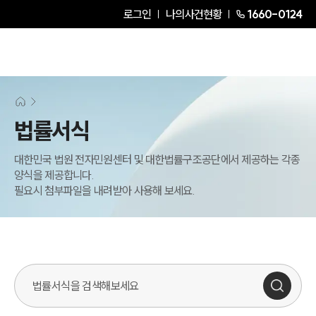
로그인
나의사건현황
1660-0124
그룹소개
그룹소개
대륜의 강점
법률서식
오시는 길
글로벌 파트너 로펌
대한민국 법원 전자민원센터 및 대한법률구조공단에서 제공하는 각종
고객의 소리
양식을 제공합니다.
통합검색
필요시 첨부파일을 내려받아 사용해 보세요.
AI대륜
업무사례
형사 주요 업무사례
사례분석/최신동향
형사 법률정보
법률지식인