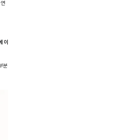
면 
전체
구성원 소개
형사전문변호사
에 이
소식/자료
 부분
언론보도
공지사항
법률 블로그
법률서식
뉴스레터/브로슈어