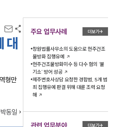
주요 업무사례
더보기
 대
창원법률사무소의 도움으로 현주건조
물방화 집행유예
현주건조물방화미수 등 다수 혐의 ‘불
기소’ 방어 성공
징역형만
제주변호사상담 요청한 경합범, 5개 범
죄 집행유예 판결 위해 대륜 조력 요청
해
박동일
관련 업무분야
더보기