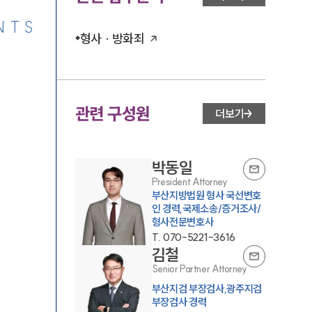
NTS
형사 · 방화죄
관련 구성원
더보기
박동일
President Attorney
부산지방법원 형사 국선변호
인 경력,국제소송/증거조사/
형사전문변호사
T.
070-5221-3616
김철
Senior Partner Attorney
부산지검 부장검사,광주지검
부장검사 경력