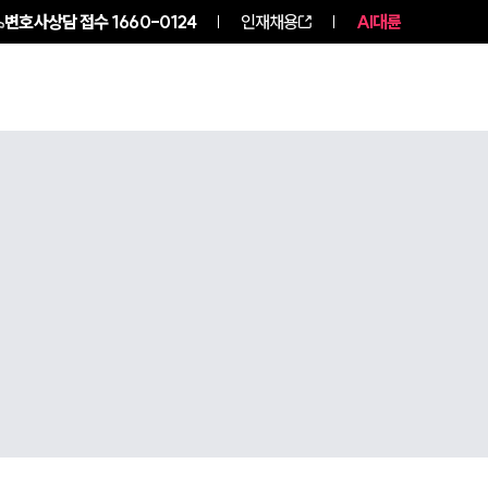
변호사상담 접수
1660-0124
인재채용
AI대륜
구성원 소개
소식/자료