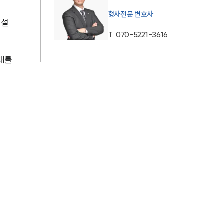
형사전문 변호사
AI대륜
시설
T.
070-5221-3616
업무사례
대를 
형사 주요 업무사례
사례분석/최신동향
형사 법률정보
법률지식인
형사소송·상담후기
업무분야
형사그룹 업무