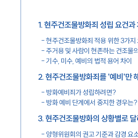
1
.
현주건조물방화죄 성립 요건과 
-
현주건조물방화죄 적용 위한 3가지
-
주거용 및 사람이 현존하는 건조물의
-
기수, 미수, 예비의 법적 용어 차이
2
.
현주건조물방화죄를 '예비'만 
-
방화예비죄가 성립하려면?
-
방화 예비 단계에서 중지한 경우는?
3
.
현주건조물방화의 상황별로 달라
-
양형위원회의 권고 기준과 감경 요