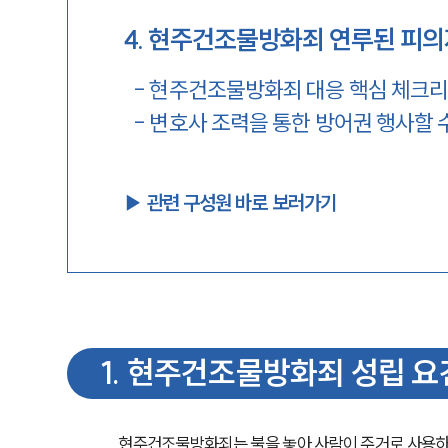
4
.
현주건조물방화죄 연루된 피의
-
현주건조물방화죄 대응 핵심 체크
-
변호사 조력을 통한 방어권 행사할 
▶︎ 관련 구성원 바로 보러가기
1
.
현주건조물방화죄 성립 요
현주건조물방화죄는 불을 놓아 사람이 주거로 사용하