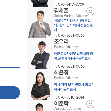
T.
070-5117-3709
김세준
Senior Partner Attorney
서울남부지법 판사[형사합
의] 경력,민사/형사전문변호
사
T.
070-5221-0865
조우리
그룹소개
Partner Attorney
해군교육사령부 법무실장 경
력,군형사/형사전문변호사
그룹소개
T.
070-5221-0865
대륜의 강점
최윤정
Partner Attorney
오시는 길
약사 자격 보유 변호사,의료/
글로벌 파트너 로펌
형사전문변호사
T.
070-7510-2014
고객의 소리
이준학
Associate Attorney
통합검색
 