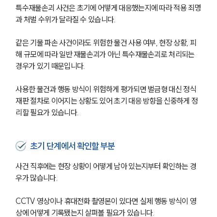
특수재물손괴 사건은 초기에 어떻게 대응했는지에 따라 적용 죄명
형사전문변호사
과 처벌 수위가 달라질 수 있습니다.
같은 기물 파손 사건이라도 위험한 물건 사용 여부, 현장 상황, 피
소식/자료
해 규모에 따라 일반 재물손괴가 아닌 특수재물손괴로 처리되는 
경우가 있기 때문입니다.
언론보도
공지사항
사용한 물건과 행동 방식이 위험하게 평가되면 벌금형 대신 정식
법률 블로그
법률서식
재판 절차로 이어지는 상황도 있어 초기 대응 방향을 신중하게 정
뉴스레터/브로슈어
리할 필요가 있습니다.
세미나
초기 단계에서 확인할 부분
대륜법률상담예약
사건 직후에는 현장 상황이 어떻게 남아 있는지부터 확인하는 경
대륜법률상담예약
우가 많습니다.
CCTV 영상이나 휴대전화 촬영본이 있다면 실제 행동 방식이 영
상에 어떻게 기록됐는지 살펴볼 필요가 있습니다.