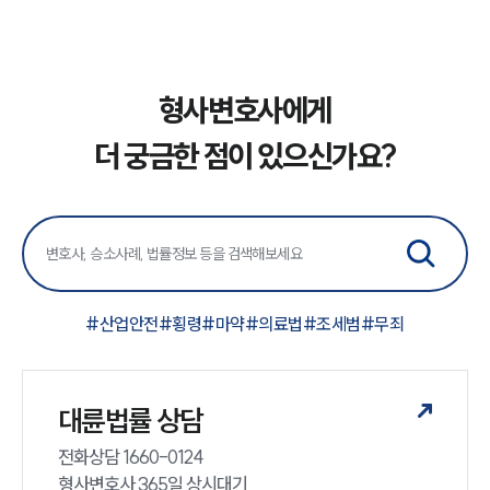
형사변호사에게
더 궁금한 점이 있으신가요?
#
산업안전
#
횡령
#
마약
#
의료법
#
조세범
#
무죄
대륜법률 상담
전화상담 1660-0124 

형사변호사 365일 상시대기