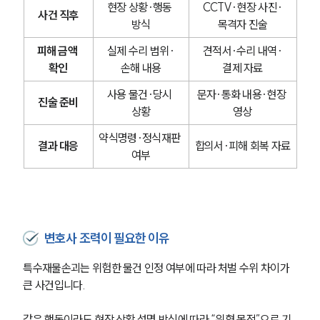
현장 상황·행동 
CCTV·현장 사진·
사건 직후
방식
목격자 진술
피해 금액 
실제 수리 범위·
견적서·수리 내역·
확인
손해 내용
결제 자료
사용 물건·당시 
문자·통화 내용·현장 
진술 준비
상황
영상
약식명령·정식재판 
결과 대응
합의서·피해 회복 자료
여부
변호사 조력이 필요한 이유
특수재물손괴는 위험한 물건 인정 여부에 따라 처벌 수위 차이가 
큰 사건입니다.
같은 행동이라도 현장 상황 설명 방식에 따라 “위협 목적”으로 기