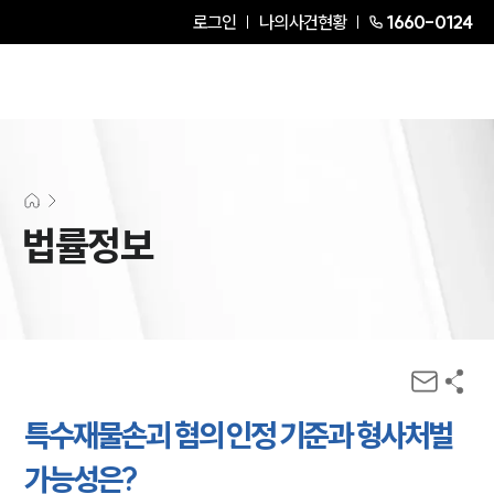
로그인
나의사건현황
1660-0124
법률정보
특수재물손괴 혐의 인정 기준과 형사처벌
가능성은?