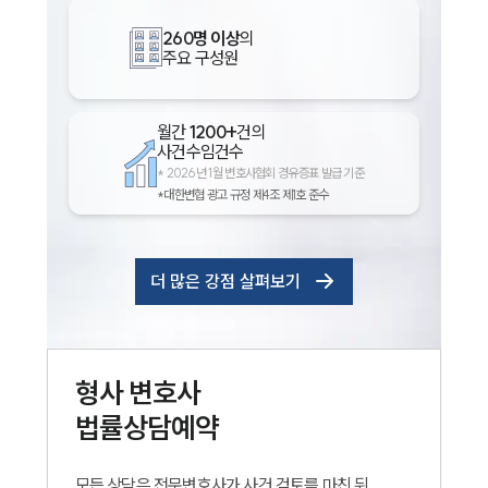
260명 이상
의
주요 구성원
월간
1200+
건의
사건수임건수
*
2026년 1월 변호사협회 경유증표 발급 기준
*대한변협 광고 규정 제4조 제1호 준수
더 많은 강점 살펴보기
형사
변호사
법률상담예약
모든 상담은 전문변호사가 사건 검토를 마친 뒤