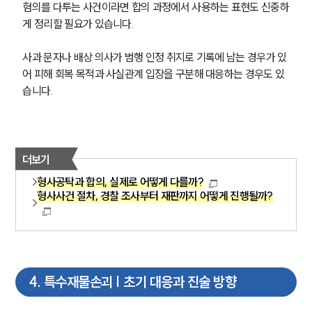
글로벌 파트너 로펌
혐의를 다투는 사건이라면 합의 과정에서 사용하는 표현도 신중하
고객의 소리
게 정리할 필요가 있습니다.
통합검색
AI대륜
사과 문자나 배상 의사가 범행 인정 취지로 기록에 남는 경우가 있
어 피해 회복 목적과 사실관계 입장을 구분해 대응하는 경우도 있
업무사례
습니다.
형사 주요 업무사례
사례분석/최신동향
형사 법률정보
더보기
법률지식인
형사소송·상담후기
형사공탁과 합의, 실제로 어떻게 다를까?
형사사건 절차, 경찰 조사부터 재판까지 어떻게 진행될까?
업무분야
형사그룹 업무
전체
4
.
특수재물손괴 | 초기 대응과 진술 방향
구성원 소개