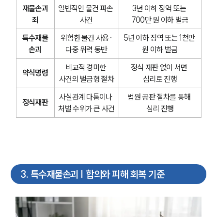
재물손괴
일반적인 물건 파손 
3년 이하 징역 또는 
죄
사건
700만 원 이하 벌금
특수재물
위험한 물건 사용·
5년 이하 징역 또는 1천만 
손괴
다중 위력 동반
원 이하 벌금
비교적 경미한 
정식 재판 없이 서면 
약식명령
사건의 벌금형 절차
심리로 진행
사실관계 다툼이나 
법원 공판 절차를 통해 
정식재판
처벌 수위가 큰 사건
심리 진행
3
.
특수재물손괴 | 합의와 피해 회복 기준