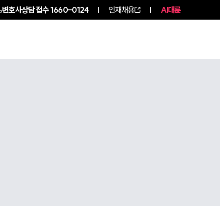
변호사상담 접수
1660-0124
인재채용
AI대륜
구성원 소개
소식/자료