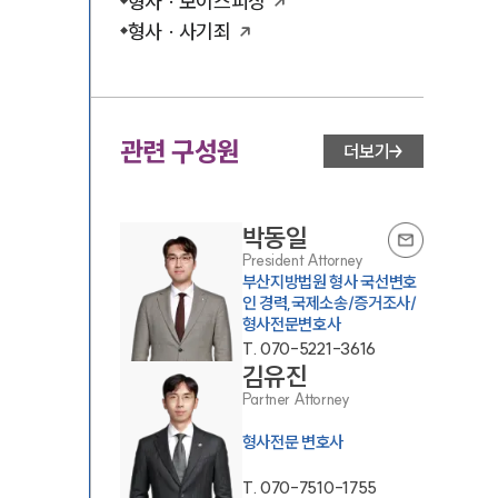
형사 · 보이스피싱
형사 · 사기죄
관련 구성원
더보기
박동일
President Attorney
부산지방법원 형사 국선변호
인 경력,국제소송/증거조사/
형사전문변호사
T.
070-5221-3616
김유진
Partner Attorney
형사전문 변호사
T.
070-7510-1755