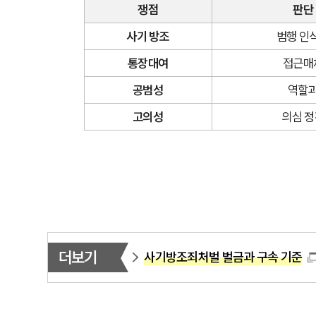
쟁점
판단
사기 방조
범행 인
통장대여
접근매
공범성
역할과
고의성
의심 정
더보기
사기방조죄처벌 벌금과 구속 기준