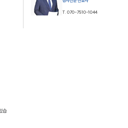
형사전문 변호사
AI대륜
T.
070-7510-1044
업무사례
형사 주요 업무사례
사례분석/최신동향
형사 법률정보
법률지식인
형사소송·상담후기
업무분야
 있습
형사그룹 업무