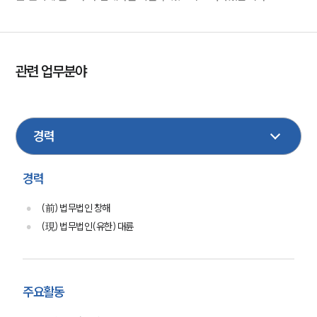
관련 업무분야
민사
형사
학교폭력
건설
이혼
가사
노동
M&A
기업일반
경력
(前) 법무법인 창해
(現) 법무법인(유한) 대륜
주요활동