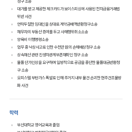
청구 소송
대가를 받고 제공한 체크카드가 보이스피싱에 사용된 전자금융거래법
위반 사건
연락두절한 임대인을 상대로 계약금배액반환청구소송
채무자의 부동산 증여를 두고 사해행위취소소송
양육비 이행명령소송
업무 중 낙상사고로 인한 수천만 원의 손해배상청구 소송
상속재산 관련 친생자관계부존재확인 청구 소송
물품 단가인상을 요구하며 일방적으로 공급을 중단한 물품대금반환청
구 소송
오피스텔 부탄가스 폭발로 인해 주거지 내부 물건 손괴한 현주건조물방
그룹소개
화 사건
그룹소개
대륜의 강점
오시는 길
글로벌 파트너 로펌
학력
고객의 소리
통합검색
부산대학교 영어교육과 졸업
AI대륜