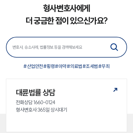
형사변호사에게
소식/자료
더 궁금한 점이 있으신가요?
언론보도
공지사항
법률 블로그
법률서식
뉴스레터/브로슈어
세미나
#
산업안전
#
횡령
#
마약
#
의료법
#
조세범
#
무죄
대륜법률상담예약
대륜법률상담예약
대륜법률 상담
전화상담 1660-0124 

형사변호사 365일 상시대기