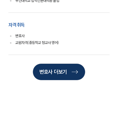
부산대학교 법학전문대학원 졸업
업무사례
형사 주요 업무사례
자격 취득
사례분석/최신동향
형사 법률정보
변호사
법률지식인
교원자격(중등학교 정교사 영어)
형사소송·상담후기
업무분야
변호사 더보기
형사그룹 업무
전체
구성원 소개
형사전문변호사