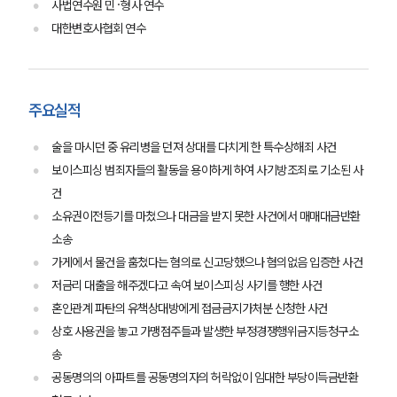
사법연수원 민·형사 연수
대한변호사협회 연수
주요실적
술을 마시던 중 유리병을 던져 상대를 다치게 한 특수상해죄 사건
보이스피싱 범죄자들의 활동을 용이하게 하여 사기방조죄로 기소된 사
건
소유권이전등기를 마쳤으나 대금을 받지 못한 사건에서 매매대금반환
소송
가게에서 물건을 훔쳤다는 혐의로 신고당했으나 혐의없음 입증한 사건
저금리 대출을 해주겠다고 속여 보이스피싱 사기를 행한 사건
혼인관계 파탄의 유책상대방에게 접금금지가처분 신청한 사건
상호 사용권을 놓고 가맹점주들과 발생한 부정경쟁행위금지등청구소
송
공동명의의 아파트를 공동명의자의 허락없이 임대한 부당이득금반환