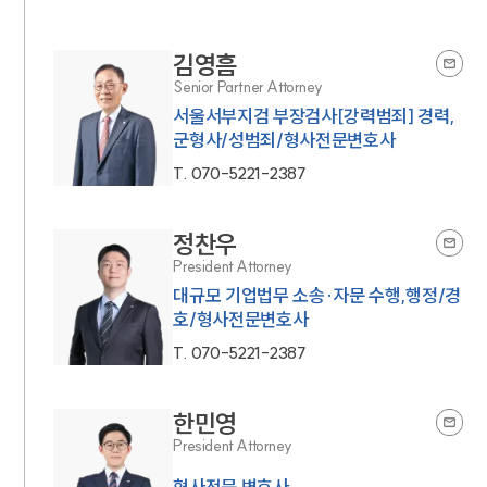
김영흠
Senior Partner Attorney
서울서부지검 부장검사[강력범죄] 경력,
군형사/성범죄/형사전문변호사
T.
070-5221-2387
정찬우
President Attorney
대규모 기업법무 소송·자문 수행,행정/경
호/형사전문변호사
T.
070-5221-2387
한민영
President Attorney
형사전문 변호사