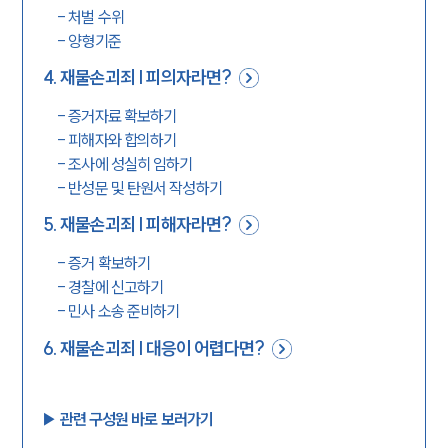
-
처벌 수위
-
양형기준
4
.
재물손괴죄 | 피의자라면?
-
증거자료 확보하기
-
피해자와 합의하기
-
조사에 성실히 임하기
-
반성문 및 탄원서 작성하기
5
.
재물손괴죄 | 피해자라면?
-
증거 확보하기
-
경찰에 신고하기
-
민사 소송 준비하기
6
.
재물손괴죄 | 대응이 어렵다면?
▶︎ 관련 구성원 바로 보러가기