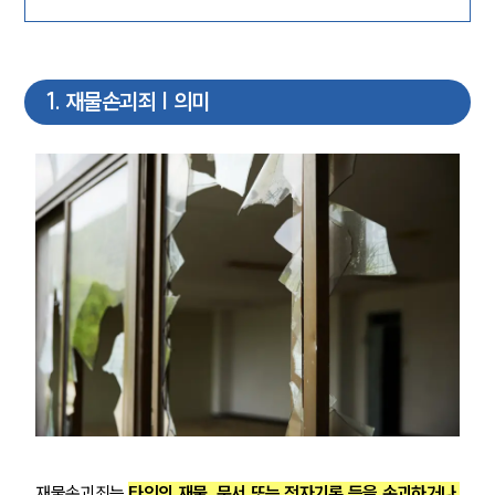
1
.
재물손괴죄 | 의미
재물손괴죄는 
타인의 재물, 문서 또는 전자기록 등을 손괴하거나 