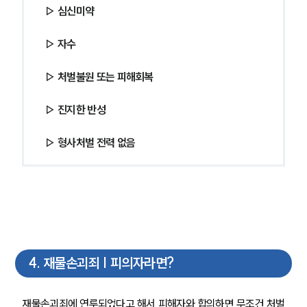
글로벌 파트너 로펌
▷ 심신미약
고객의 소리
통합검색
▷ 자수
AI대륜
▷ 처벌불원 또는 피해회복
업무사례
▷ 진지한 반성
형사 주요 업무사례
사례분석/최신동향
▷ 형사처벌 전력 없음
형사 법률정보
법률지식인
형사소송·상담후기
업무분야
형사그룹 업무
전체
4
.
재물손괴죄 | 피의자라면?
구성원 소개
재물손괴죄에 연루되었다고 해서 피해자와 합의하면 무조건 처벌