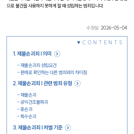
으로 물건을 사용하지 못하게 할 때 성립하는 범죄입니다.
수정일
:
2026-05-04
CONTENTS
1
.
재물손괴죄 | 의미
-
재물손괴죄 성립요건
-
판례로 확인하는 다른 범죄와의 차이점
2
.
재물손괴죄 | 관련 범죄 유형
-
재물손괴
-
공익건조물파괴
-
중손괴
-
특수손괴
3
.
재물손괴죄 | 처벌 기준