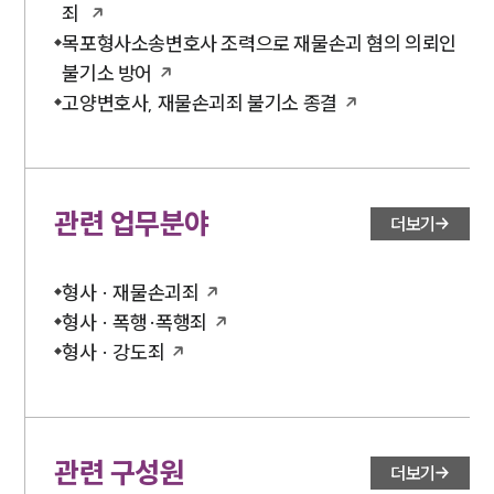
죄
목포형사소송변호사 조력으로 재물손괴 혐의 의뢰인
불기소 방어
고양변호사, 재물손괴죄 불기소 종결
관련 업무분야
더보기
형사 · 재물손괴죄
형사 · 폭행·폭행죄
형사 · 강도죄
관련 구성원
더보기