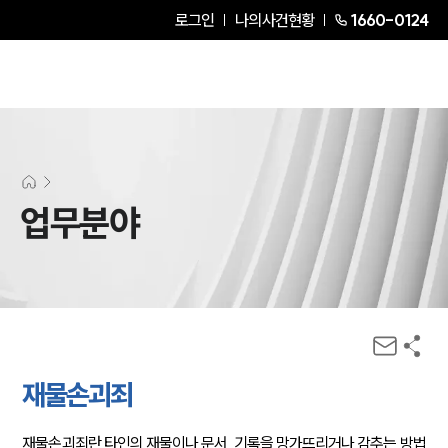
로그인
나의사건현황
1660-0124
업무분야
재물손괴죄
재물손괴죄란 타인의 재물이나 문서, 기록을 망가뜨리거나 감추는 방법