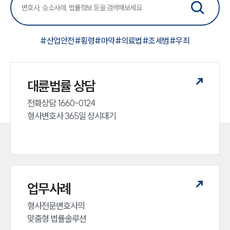
#
산업안전
#
횡령
#
마약
#
의료법
#
조세범
#
무죄
대륜법률 상담
전화상담 1660-0124 

형사변호사 365일 상시대기
인재채용
만화로 보는 사례
업무사례
형사전문변호사의 

맞춤형 법률솔루션