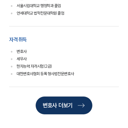
서울시립대학교 행정학과 졸업
연세대학교 법학전문대학원 졸업
업무분야
형사그룹 업무
전체
자격 취득
변호사
구성원 소개
세무사
형사전문변호사
한자능력 자격시험(2급)
대한변호사협회 등록 형사법전문변호사
소식/자료
언론보도
공지사항
변호사 더보기
법률 블로그
법률서식
뉴스레터/브로슈어
세미나