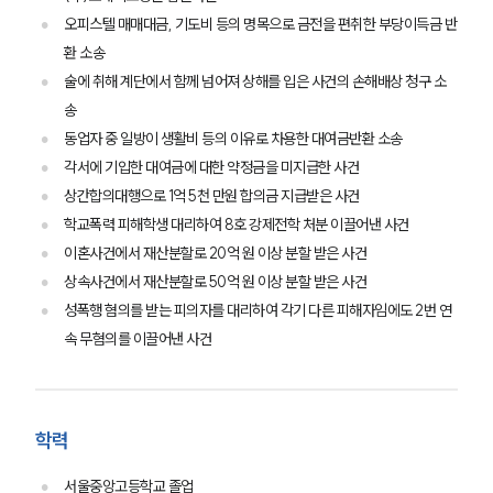
오피스텔 매매대금, 기도비 등의 명목으로 금전을 편취한 부당이득금 반
환 소송
술에 취해 계단에서 함께 넘어져 상해를 입은 사건의 손해배상 청구 소
그룹소개
송
동업자 중 일방이 생활비 등의 이유로 차용한 대여금반환 소송
그룹소개
각서에 기입한 대여금에 대한 약정금을 미지급한 사건
대륜의 강점
오시는 길
상간합의대행으로 1억 5천 만원 합의금 지급받은 사건
글로벌 파트너 로펌
학교폭력 피해학생 대리하여 8호 강제전학 처분 이끌어낸 사건
고객의 소리
이혼사건에서 재산분할로 20억 원 이상 분할 받은 사건
통합검색
상속사건에서 재산분할로 50억 원 이상 분할 받은 사건
AI대륜
성폭행 혐의를 받는 피의자를 대리하여 각기 다른 피해자임에도 2번 연
속 무혐의를 이끌어낸 사건
업무사례
형사 주요 업무사례
사례분석/최신동향
학력
형사 법률정보
법률지식인
형사소송·상담후기
서울중앙고등학교 졸업