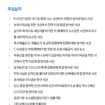
주요실적
R사 전기 관련 사기 및 횡령 고소 사건에서 무혐의 받아낸 형사 사건
부당이득금을 취한 사건에서 전액 지급 판결 받아낸 사건
실거주 목적으로 세입자를 퇴거한 뒤 매매하여 고소당한 사건에서 피고
를 대리하여 승소한 사건
특수재물손괴, 재물손괴 및 공무집행방해 집행유예로 방어한 사건
C사 관광선 부정경쟁방지법 위반 및 상호사용금지 사건 승소
부동산을 분양할 의사나 능력이 없음에도 허위로 부당이득금을 취한 사
건에서 전액 지급 판결 받아낸 사건
음주운전 및 112신고자 폭행 집행유예 판결 받아낸 사건
허위사실로 임차인을 몰아낸 임대인에 대한 손해배상 판결 받아낸 사건
공사대금 미지급금 청구 사건
임신 중절 협박한 상간녀에게 상간녀위자료청구소송 통상 액수 2배인
3,500만 원 받아낸 사건
공공기관 수소융합얼라이언스 법률자문
(주)오케이쇼핑몰 법률자문