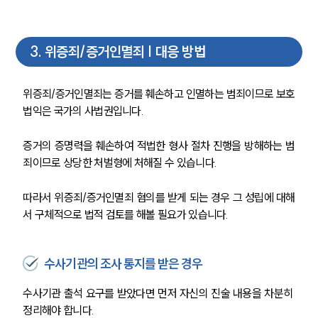
업무사례
형사 주요 업무사례
사례분석/최신동향
3
.
위증죄/증거인멸죄 | 대응 방법
형사 법률정보
법률지식인
형사소송·상담후기
위증죄/증거인멸죄는 증거를 훼손하고 인멸하는 범죄이므로 보호
법익은 국가의 사법권입니다. 
업무분야
증거의 증명력을 훼손하여 적법한 형사 절차 진행을 방해하는 범
죄이므로 상당한 처벌형에 처해질 수 있습니다. 
형사그룹 업무
전체
따라서 위증죄/증거인멸죄 혐의를 받게 되는 경우 그 성립에 대해
서 구체적으로 법적 검토를 해볼 필요가 있습니다. 
구성원 소개
형사전문변호사
수사기관의 조사 통지를 받은 경우
수사기관 출석 요구를 받았다면 먼저 자신의 진술 내용을 차분히 
소식/자료
정리해야 합니다.