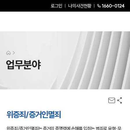
로그인
나의사건현황
1660-0124
업무분야
위증죄/증거인멸죄
위증죄/증거인멸죄는 증거의 증명력에 손해를 입히는 범죄로 유형·무