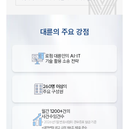
대륜의 주요 강점
로펌 대륜만의
AI·IT
기술 활용 소송 전략
260명 이상
의
주요 구성원
월간
1200+
건의
사건수임건수
*
2026년 1월 변호사협회 경유증표 발급 기준
*대한변협 광고 규정 제4조 제1호 준수