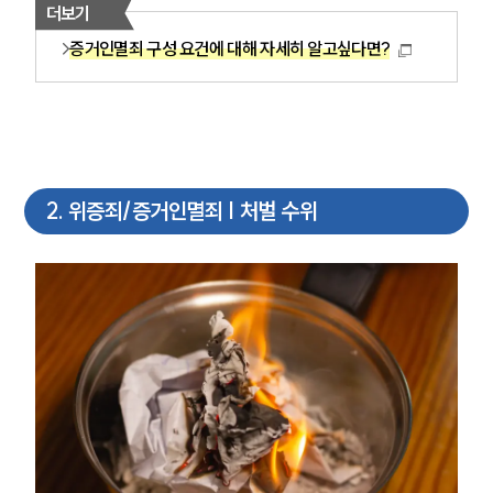
더보기
증거인멸죄 구성 요건에 대해 자세히 알고싶다면?
2
.
위증죄/증거인멸죄 | 처벌 수위