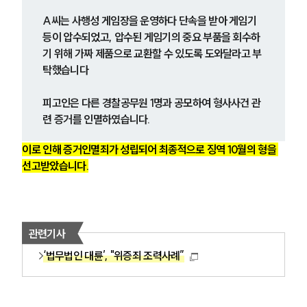
A씨는 사행성 게임장을 운영하다 단속을 받아 게임기 
등이 압수되었고, 압수된 게임기의 중요 부품을 회수하
기 위해 가짜 제품으로 교환할 수 있도록 도와달라고 부
탁했습니다
피고인은 다른 경찰공무원 1명과 공모하여 형사사건 관
련 증거를 인멸하였습니다. 
이로 인해 증거인멸죄가 성립되어 최종적으로 징역 10월의 형을 
그룹소개
선고받았습니다.
그룹소개
대륜의 강점
오시는 길
글로벌 파트너 로펌
관련기사
고객의 소리
‘법무법인 대륜’, "위증죄 조력사례”
통합검색
AI대륜