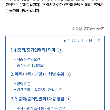
형적으로 손해를 입힌다는 점에서 차이가 있으며 해당 범죄의 보호법익
은 국가의 사법권입니다.
수정일
:
2026-05-21
CONTENTS
1
.
위증죄/증거인멸죄 | 의미
-
위증죄 성립요건
-
증거인멸죄 성립요건
2
.
위증죄/증거인멸죄 | 처벌 수위
-
양형 기준
-
관련 판례로 살펴보는 처벌 수위
3
.
위증죄/증거인멸죄 | 대응 방법
-
수사기관의 조사 통지를 받은 경우