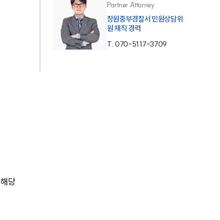
Partner Attorney
AI대륜
창원중부경찰서 민원상담위
원 재직 경력
T.
070-5117-3709
업무사례
형사 주요 업무사례
사례분석/최신동향
형사 법률정보
법률지식인
형사소송·상담후기
 해당
업무분야
형사그룹 업무