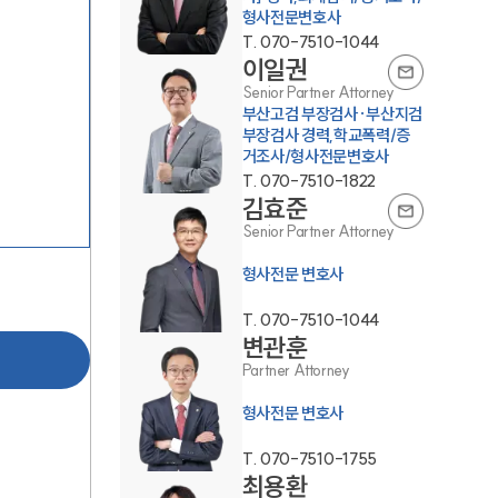
형사전문변호사
T.
070-7510-1044
이일권
Senior Partner Attorney
부산고검 부장검사·부산지검
부장검사 경력,학교폭력/증
거조사/형사전문변호사
T.
070-7510-1822
김효준
그룹소개
Senior Partner Attorney
그룹소개
형사전문 변호사
대륜의 강점
T.
070-7510-1044
변관훈
오시는 길
Partner Attorney
글로벌 파트너 로펌
형사전문 변호사
고객의 소리
T.
070-7510-1755
최용환
통합검색