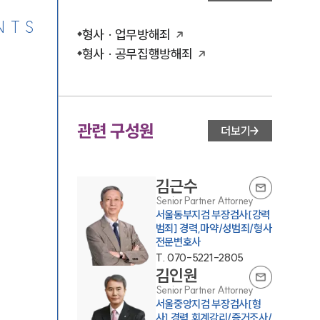
NTS
형사 · 업무방해죄
형사 · 공무집행방해죄
관련 구성원
더보기
김근수
Senior Partner Attorney
서울동부지검 부장검사[강력
범죄] 경력,마약/성범죄/형사
전문변호사
T.
070-5221-2805
김인원
Senior Partner Attorney
서울중앙지검 부장검사[형
사] 경력,회계감리/증거조사/