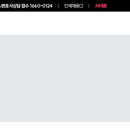
변호사상담 접수
1660-0124
인재채용
AI대륜
구성원 소개
소식/자료