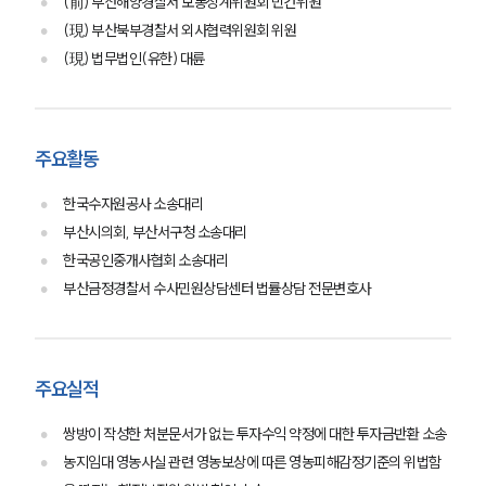
(前) 부산해양경찰서 보통징계위원회 민간위원
(現) 부산북부경찰서 외사협력위원회 위원
(現) 법무법인(유한) 대륜
주요활동
한국수자원공사 소송대리
부산시의회, 부산서구청 소송대리
한국공인중개사협회 소송대리
부산금정경찰서 수사민원상담센터 법률상담 전문변호사
주요실적
쌍방이 작성한 처분문서가 없는 투자수익 약정에 대한 투자금반환 소송
농지임대 영농사실 관련 영농보상에 따른 영농피해감정기준의 위법함