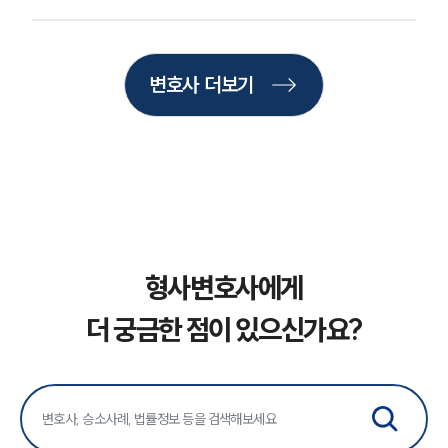
구성원 소개
변호사 더보기
형사전문변호사
소식/자료
언론보도
공지사항
법률 블로그
법률서식
뉴스레터/브로슈어
형사변호사에게
세미나
더 궁금한 점이 있으신가요?
대륜법률상담예약
대륜법률상담예약