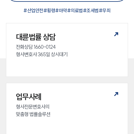
#
산업안전
#
횡령
#
마약
#
의료법
#
조세범
#
무죄
대륜법률 상담
전화상담 1660-0124 

형사변호사 365일 상시대기
업무사례
형사전문변호사의 

맞춤형 법률솔루션