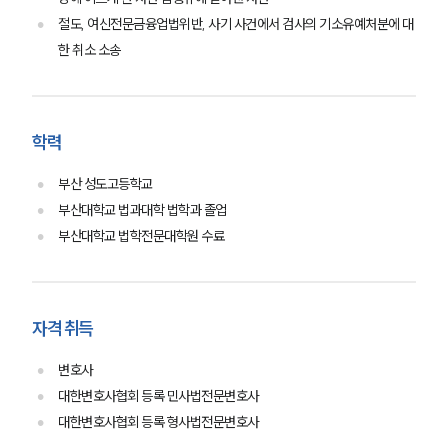
대륜의 강점
절도, 여신전문금융업법위반, 사기 사건에서 검사의 기소유예처분에 대
오시는 길
한 취소 소송
글로벌 파트너 로펌
고객의 소리
통합검색
AI대륜
학력
업무사례
부산 성도고등학교
부산대학교 법과대학 법학과 졸업
형사 주요 업무사례
부산대학교 법학전문대학원 수료
사례분석/최신동향
형사 법률정보
법률지식인
형사소송·상담후기
자격 취득
업무분야
변호사
대한변호사협회 등록 민사법전문변호사
형사그룹 업무
대한변호사협회 등록 형사법전문변호사
전체