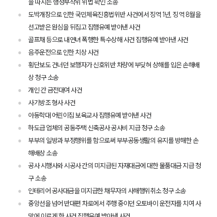
을 따지는 행정부작위 위법 확인 소송
도박개장으로 인한 국민체육진흥법위반 사건에서 징역 1년, 징역 8월을
선고받은 원심을 뒤집고 집행유예 받아낸 사건
골프채 등으로 내연녀 폭행한 특수상해 사건 집행유예 받아낸 사건
음주운전으로 인한 치상 사건
횡단보도 건너던 보행자가 신호위반 차량에 부딪혀 상해를 입은 손해배
상 청구 소송
개인 간 금전대여 사건
사기방조 형사 사건
아동학대 어린이집 보육교사 집행유예 받아낸 사건
하도급 업체의 공동주택 신축공사 공사비 지급 청구 소송
부부의 일방과 부정행위를 함으로써 부부공동생활의 유지를 방해한 손
해배상 소송
공사 시행사와 시공사 간의 미지급된 자재대금에 대한 물품대금 지급 청
구 소송
인테리어 공사대금을 미지급한 채무자의 사해행위취소 청구 소송
그룹소개
중앙선을 넘어 반대편 차로에서 주행 중이던 오토바이 운전자를 치여 사
그룹소개
망에 이르게 한 사건 집행유예 받아낸 사건