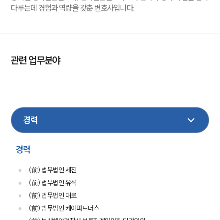
다루는데 경험과 역량을 갖춘 변호사입니다.
관련 업무분야
건설
부동산
민사
손해배상
이혼
형사
성범죄
행정
가사
상속
경력
(前) 법무법인 세진
(前) 법무법인 유석
(前) 법무법인 대로
(前) 법무법인 케이파트너스