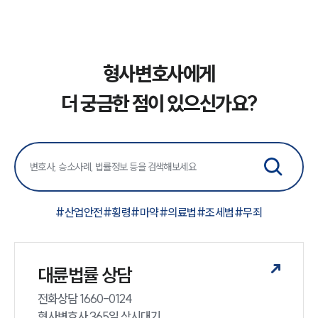
형사변호사에게
더 궁금한 점이 있으신가요?
#
산업안전
#
횡령
#
마약
#
의료법
#
조세범
#
무죄
대륜법률 상담
전화상담 1660-0124 

형사변호사 365일 상시대기