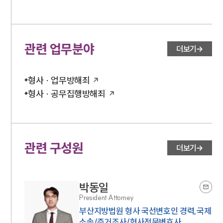
구성원 소개
관련 업무분야
더보기
형사전문변호사
형사 · 업무방해죄
소식/자료
형사 · 공무집행방해죄
언론보도
공지사항
법률 블로그
법률서식
관련 구성원
뉴스레터/브로슈어
더보기
세미나
박동일
대륜법률상담예약
President Attorney
대륜법률상담예약
부산지방법원 형사 국선변호인 경력,국제
소송/증거조사/형사전문변호사