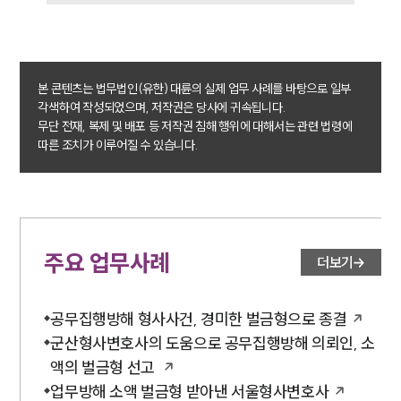
그룹소개
대륜의 강점
오시는 길
글로벌 파트너 로펌
고객의 소리
본 콘텐츠는 법무법인(유한) 대륜의 실제 업무 사례를 바탕으로 일부
통합검색
각색하여 작성되었으며, 저작권은 당사에 귀속됩니다.
AI대륜
무단 전재, 복제 및 배포 등 저작권 침해 행위에 대해서는 관련 법령에
따른 조치가 이루어질 수 있습니다.
업무사례
형사 주요 업무사례
사례분석/최신동향
형사 법률정보
주요 업무사례
더보기
법률지식인
형사소송·상담후기
공무집행방해 형사사건, 경미한 벌금형으로 종결
업무분야
군산형사변호사의 도움으로 공무집행방해 의뢰인, 소
액의 벌금형 선고
형사그룹 업무
업무방해 소액 벌금형 받아낸 서울형사변호사
전체