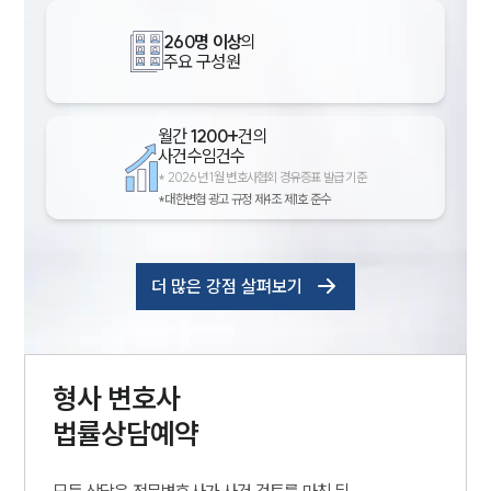
260명 이상
의
주요 구성원
월간
1200+
건의
사건수임건수
*
2026년 1월 변호사협회 경유증표 발급 기준
*대한변협 광고 규정 제4조 제1호 준수
더 많은 강점 살펴보기
형사
변호사
법률상담예약
모든 상담은 전문변호사가 사건 검토를 마친 뒤