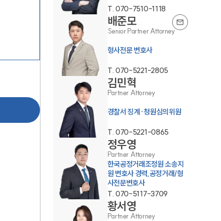
T.
070-7510-1118
배준모
Senior Partner Attorney
형사전문 변호사
T.
070-5221-2805
김민혁
그룹소개
Partner Attorney
경찰서 징계·청원심의위원
그룹소개
T.
070-5221-0865
대륜의 강점
정우영
Partner Attorney
오시는 길
한국공정거래조정원 소송지
원 변호사 경력,공정거래/형
글로벌 파트너 로펌
사전문변호사
T.
070-5117-3709
고객의 소리
황서영
Partner Attorney
통합검색