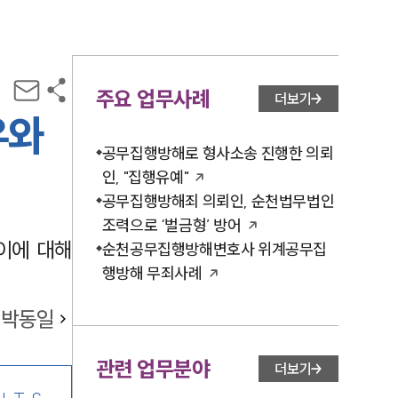
주요 업무사례
더보기
우와
공무집행방해로 형사소송 진행한 의뢰
인, "집행유예"
공무집행방해죄 의뢰인, 순천법무법인
조력으로 ‘벌금형’ 방어
이에 대해
순천공무집행방해변호사 위계공무집
행방해 무죄사례
박동일
관련 업무분야
더보기