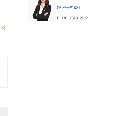
형사전문 변호사
AI대륜
T.
070-7510-2139
업무사례
 것
형사 주요 업무사례
사례분석/최신동향
형사 법률정보
법률지식인
형사소송·상담후기
업무분야
형사그룹 업무