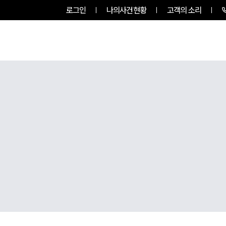
로그인
나의사건현황
고객의 소리
그룹소개
업무사례
업무분야