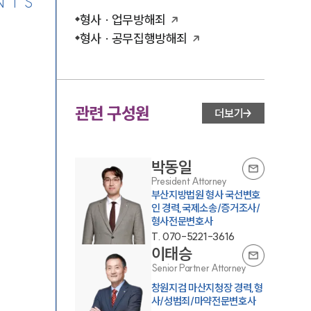
NTS
형사 · 업무방해죄
형사 · 공무집행방해죄
관련 구성원
더보기
박동일
President Attorney
부산지방법원 형사 국선변호
인 경력,국제소송/증거조사/
형사전문변호사
T.
070-5221-3616
이태승
Senior Partner Attorney
창원지검 마산지청장 경력,형
사/성범죄/마약전문변호사