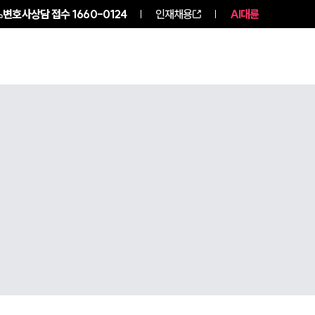
변호사상담 접수
1660-0124
인재채용
AI대륜
구성원 소개
소식/자료