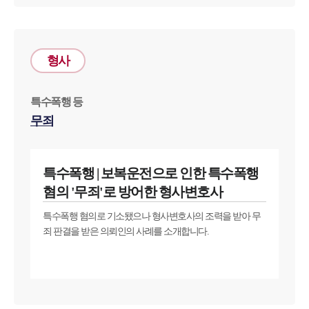
업무분야
형사
형사그룹 업무
전체
특수폭행 등
무죄
구성원 소개
형사전문변호사
특수폭행 | 보복운전으로 인한 특수폭행
혐의 '무죄'로 방어한 형사변호사
소식/자료
특수폭행 혐의로 기소됐으나 형사변호사의 조력을 받아 무
죄 판결을 받은 의뢰인의 사례를 소개합니다.
언론보도
공지사항
법률 블로그
법률서식
뉴스레터/브로슈어
세미나