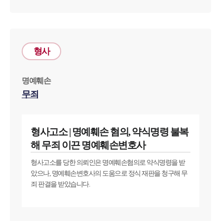
그룹소개
형사
그룹소개
대륜의 강점
명예훼손
오시는 길
무죄
글로벌 파트너 로펌
고객의 소리
통합검색
AI대륜
형사고소 | 명예훼손 혐의, 약식명령 불복
해 무죄 이끈 명예훼손변호사
업무사례
형사고소를 당한 의뢰인은 명예훼손혐의로 약식명령을 받
았으나, 명예훼손변호사의 도움으로 정식 재판을 청구해 무
형사 주요 업무사례
죄 판결을 받았습니다.
사례분석/최신동향
형사 법률정보
법률지식인
형사소송·상담후기