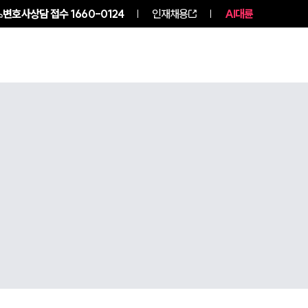
변호사상담 접수
1660-0124
인재채용
AI대륜
구성원 소개
소식/자료