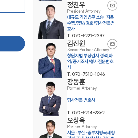
정찬우
President Attorney
대규모 기업법무 소송·자문
수행,행정/경호/형사전문변
호사
T.
070-5221-2387
김진원
Senior Partner Attorney
창원지법 부장검사 경력,마
그룹소개
약/증거조사/형사전문변호
사
그룹소개
T.
070-7510-1046
강동훈
대륜의 강점
Partner Attorney
오시는 길
형사전문 변호사
글로벌 파트너 로펌
T.
070-5214-2362
오상욱
고객의 소리
Partner Attorney
서울·부산·중부지방국세청
통합검색