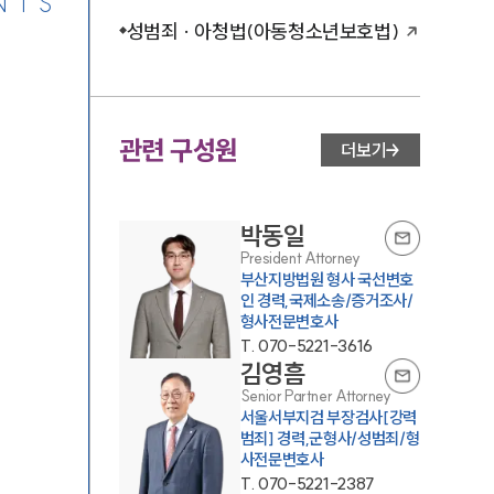
NTS
성범죄 · 아청법(아동청소년보호법)
관련 구성원
더보기
박동일
President Attorney
부산지방법원 형사 국선변호
인 경력,국제소송/증거조사/
형사전문변호사
T.
070-5221-3616
김영흠
Senior Partner Attorney
서울서부지검 부장검사[강력
범죄] 경력,군형사/성범죄/형
사전문변호사
T.
070-5221-2387