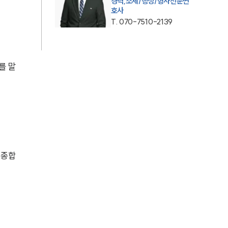
경력,조세/행정/형사전문변
호사
AI대륜
T.
070-7510-2139
업무사례
를 말
형사 주요 업무사례
사례분석/최신동향
형사 법률정보
법률지식인
형사소송·상담후기
 종합
업무분야
형사그룹 업무