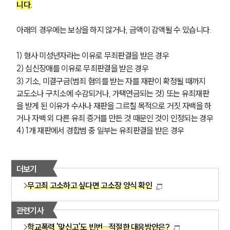
사례분석/최신동향
니다.
형사 법률정보
법률지식인
아래의 경우에는 보상을 하지 않거나, 금액이 감액될 수 있습니다.
형사소송·상담후기
1) 
형사 미성년자라는 이유로 무죄판결을 받은 경우
업무분야
2) 심신장애를 이유로 무죄판결을 받은 경우
3) 기소, 미결구금(범죄 혐의를 받는 자를 재판이 확정될 때까지 
형사그룹 업무
교도소나 구치소에 수감되거나, 가택연금되는 것) 또는 유죄재판
전체
을 받게 된 이유가 수사나 재판을 그르칠 목적으로 거짓 자백을 하
거나 자백 외 다른 유죄 증거를 만든 것 때문인 것이 인정되는 경우
4) 1개 재판에서 경합범 중 일부는 유죄판결을 받은 경우
구성원 소개
형사전문변호사
더보기
무고죄 고소하고 싶다면 고소장 양식 확인
소식/자료
관련기사
언론보도
공지사항
학교폭력 '맞신고'도 빈번…적절한 대응방안은?