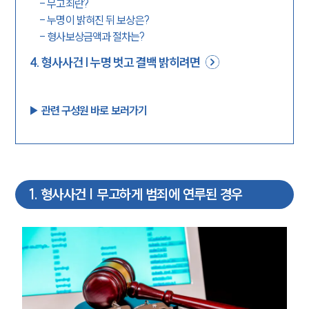
-
무고죄란?
-
누명이 밝혀진 뒤 보상은?
-
형사보상금액과 절차는?
4
.
형사사건 | 누명 벗고 결백 밝히려면
▶︎ 관련 구성원 바로 보러가기
1
.
형사사건 | 무고하게 범죄에 연루된 경우