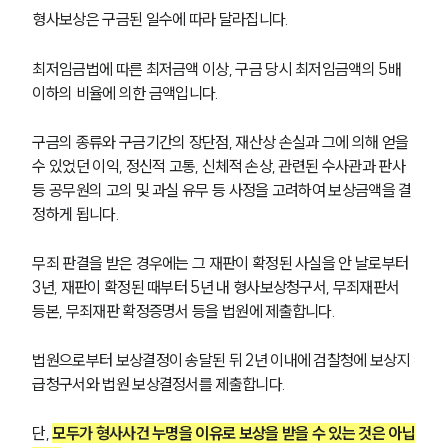
형사보상은 구금된 일수에 따라 달라집니다.
최저임금법에 따른 최저금액 이상, 구금 당시 최저임금액의 5배 
이하의 비율에 의한 금액입니다.
구금의 종류와 구금기간의 장단점, 재산상 손실과 그에 의해 얻을 
그룹소개
수 있었던 이익, 정신적 고통, 신체적 손상, 관련된 수사관과 판사 
등 공무원의 고의 및 과실 유무 등 사정을 고려하여 보상금액을 결
그룹소개
정하게 됩니다.
대륜의 강점
오시는 길
무죄 판결을 받은 경우에는 그 재판이 확정된 사실을 안 날로부터 
글로벌 파트너 로펌
3년, 재판이 확정된 때부터 5년 내 형사보상청구서, 무죄재판서 
고객의 소리
등본, 무죄재판 확정증명서 등을 법원에 제출합니다.
통합검색
AI대륜
법원으로부터 보상결정이 송달된 뒤 2년 이내에 검찰청에 보상지
급청구서와 법원 보상결정서를 제출합니다.
업무사례
단, 
모두가 형사사건 누명을 이유로 보상을 받을 수 있는 것은 아닙
형사 주요 업무사례