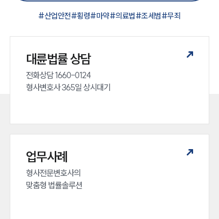
#
산업안전
#
횡령
#
마약
#
의료법
#
조세범
#
무죄
대륜법률 상담
전화상담 1660-0124 

형사변호사 365일 상시대기
업무사례
형사전문변호사의 

맞춤형 법률솔루션