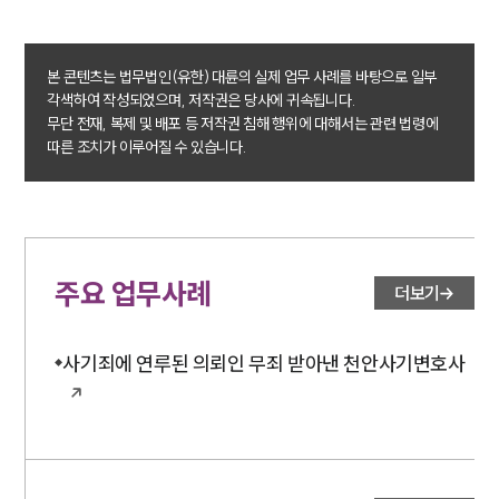
소식/자료
본 콘텐츠는 법무법인(유한) 대륜의 실제 업무 사례를 바탕으로 일부
언론보도
각색하여 작성되었으며, 저작권은 당사에 귀속됩니다.
공지사항
무단 전재, 복제 및 배포 등 저작권 침해 행위에 대해서는 관련 법령에
법률 블로그
따른 조치가 이루어질 수 있습니다.
법률서식
뉴스레터/브로슈어
세미나
대륜법률상담예약
주요 업무사례
더보기
대륜법률상담예약
사기죄에 연루된 의뢰인 무죄 받아낸 천안사기변호사