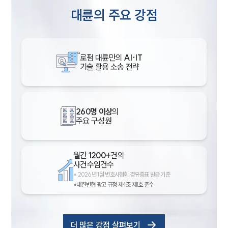
대륜의 주요 강점
로펌 대륜만의
AI·IT
기술 활용 소송 전략
260명 이상
의
주요 구성원
월간
1200+
건의
사건수임건수
*
2026년 1월 변호사협회 경유증표 발급 기준
*대한변협 광고 규정 제4조 제1호 준수
더 많은 강점 살펴보기