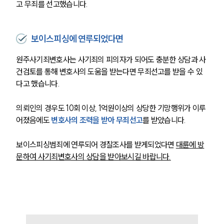
고 무죄를 선고했습니다.
보이스피싱에 연루되었다면
원주사기죄변호사는 사기죄의 피의자가 되어도 충분한 상담과 사
건검토를 통해 변호사의 도움을 받는다면 무죄선고를 받을 수 있
다고 했습니다. 
의뢰인의 경우도 10회 이상, 1억원이상의 상당한 기망행위가 이루
어졌음에도 
변호사의 조력을 받아 무죄선고
를 받았습니다. 
그룹소개
보이스피싱범죄에 연루되어 경찰조사를 받게되었다면 
대륜에 방
문하여 사기죄변호사의 상담을 받아보시길 바랍니다.
그룹소개
대륜의 강점
오시는 길
글로벌 파트너 로펌
고객의 소리
통합검색