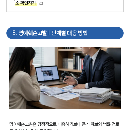
소 확인하기
형사전문변호사
소식/자료
5
.
명예훼손고발 | 단계별 대응 방법
언론보도
공지사항
법률 블로그
법률서식
뉴스레터/브로슈어
세미나
대륜법률상담예약
대륜법률상담예약
명예훼손고발은 감정적으로 대응하기보다 증거 확보와 법률 검토