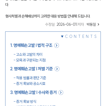
다.
형사처벌과 손해배상까지 고려한 대응 방법을 안내해 드립니다.
수정일
:
2026-06-01
|
저자 :
박동일
CONTENTS
1
.
명예훼손고발 | 법적 구조
-
고소와 고발의 차이
-
모욕과 구분되는 지점
2
.
명예훼손고발 | 처벌 기준
-
적용 법률과 판단 기준
-
증거 확보와 공소시효
3
.
명예훼손고발 | 수사와 증거
-
증거 확보 방식