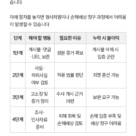
습니다.
아래 절차를 놓치면 형사처벌이나 손해배상 청구 과정에서 어려움
이 발생할 수 있습니다.
단계
해야 할 행동
필요한 이유
누락 시 불이익
게시물·댓글
게시물 삭제 시 
1단계
원본 증거 확보
·URL 보존
입증 곤란
사실·
2단계
적용 법률 판단
죄명 혼선 가능
허위사실 
여부 검토
고소장 및 
수사 개시 근거 
3단계
보완 요구 가능
증거 정리
마련
조사·
피해 회복 및 
손해 입증 부족 및 
4단계
민사자료 
손해배상 검토
배상 청구 어려움
준비