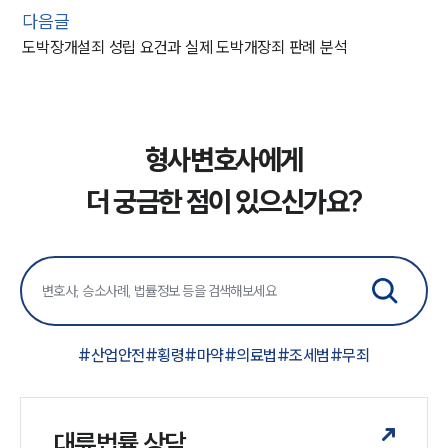
다음글
도박장개설죄 성립 요건과 실제 도박개장죄 판례 분석
형사변호사에게
더 궁금한 점이 있으신가요?
#
산업안전
#
횡령
#
마약
#
의료법
#
조세범
#
무죄
대륜법률 상담