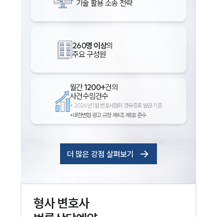
기술 활용 소송 전략
260명 이상
의
주요 구성원
월간
1200+
건의
사건수임건수
*
2026년 1월 변호사협회 경유증표 발급 기준
*대한변협 광고 규정 제4조 제1호 준수
더 많은 강점 살펴보기
형사
변호사