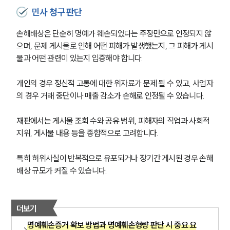
글로벌 파트너 로펌
민사 청구 판단
고객의 소리
통합검색
손해배상은 단순히 명예가 훼손되었다는 주장만으로 인정되지 않
AI대륜
으며, 문제 게시물로 인해 어떤 피해가 발생했는지, 그 피해가 게시
물과 어떤 관련이 있는지 입증해야 합니다.
업무사례
개인의 경우 정신적 고통에 대한 위자료가 문제 될 수 있고, 사업자
형사 주요 업무사례
의 경우 거래 중단이나 매출 감소가 손해로 인정될 수 있습니다.
사례분석/최신동향
형사 법률정보
법률지식인
재판에서는 게시물 조회 수와 공유 범위, 피해자의 직업과 사회적 
형사소송·상담후기
지위, 게시물 내용 등을 종합적으로 고려합니다.
특히 허위사실이 반복적으로 유포되거나 장기간 게시된 경우 손해
업무분야
배상 규모가 커질 수 있습니다.
형사그룹 업무
전체
더보기
명예훼손증거 확보 방법과 명예훼손형량 판단 시 중요 요
구성원 소개