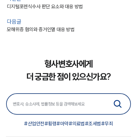
디지털포렌식수사 판단 요소와 대응 방법
다음글
모해위증 혐의와 증거인멸 대응 방법
형사변호사에게
더 궁금한 점이 있으신가요?
인재채용
만화로 보는 사례
#
산업안전
#
횡령
#
마약
#
의료법
#
조세범
#
무죄