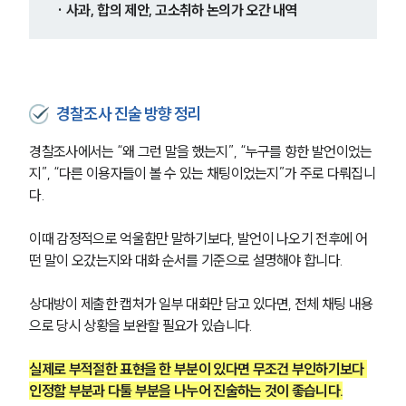
글로벌 파트너 로펌
· 사과, 합의 제안, 고소취하 논의가 오간 내역
고객의 소리
통합검색
AI대륜
경찰조사 진술 방향 정리
업무사례
경찰조사에서는 “왜 그런 말을 했는지”, “누구를 향한 발언이었는
형사 주요 업무사례
사례분석/최신동향
지”, “다른 이용자들이 볼 수 있는 채팅이었는지”가 주로 다뤄집니
형사 법률정보
다.
법률지식인
형사소송·상담후기
이때 감정적으로 억울함만 말하기보다, 발언이 나오기 전후에 어
떤 말이 오갔는지와 대화 순서를 기준으로 설명해야 합니다.
업무분야
상대방이 제출한 캡처가 일부 대화만 담고 있다면, 전체 채팅 내용
형사그룹 업무
으로 당시 상황을 보완할 필요가 있습니다.
전체
실제로 부적절한 표현을 한 부분이 있다면 무조건 부인하기보다 
인정할 부분과 다툴 부분을 나누어 진술하는 것이 좋습니다.
구성원 소개