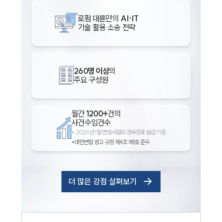
로펌 대륜만의
AI·IT
기술 활용 소송 전략
260명 이상
의
주요 구성원
월간
1200+
건의
사건수임건수
*
2026년 1월 변호사협회 경유증표 발급 기준
*대한변협 광고 규정 제4조 제1호 준수
더 많은 강점 살펴보기