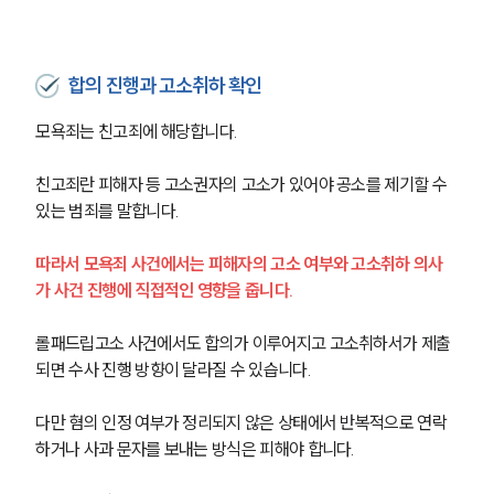
형사전문변호사
합의 진행과 고소취하 확인
소식/자료
모욕죄는 친고죄에 해당합니다.
언론보도
공지사항
친고죄란 피해자 등 고소권자의 고소가 있어야 공소를 제기할 수 
법률 블로그
있는 범죄를 말합니다.
법률서식
뉴스레터/브로슈어
따라서 모욕죄 사건에서는 피해자의 고소 여부와 고소취하 의사
세미나
가 사건 진행에 직접적인 영향을 줍니다.
대륜법률상담예약
롤패드립고소 사건에서도 합의가 이루어지고 고소취하서가 제출
되면 수사 진행 방향이 달라질 수 있습니다.
대륜법률상담예약
다만 혐의 인정 여부가 정리되지 않은 상태에서 반복적으로 연락
하거나 사과 문자를 보내는 방식은 피해야 합니다.