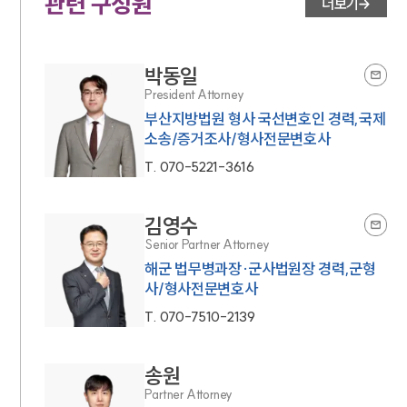
관련 구성원
더보기
박동일
President Attorney
부산지방법원 형사 국선변호인 경력,국제
소송/증거조사/형사전문변호사
T.
070-5221-3616
김영수
Senior Partner Attorney
해군 법무병과장·군사법원장 경력,군형
사/형사전문변호사
T.
070-7510-2139
송원
Partner Attorney