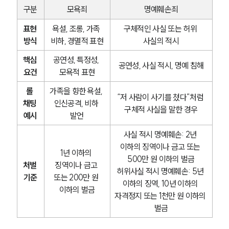
구분
모욕죄
명예훼손죄
표현 
욕설, 조롱, 가족 
구체적인 사실 또는 허위 
방식
비하, 경멸적 표현
사실의 적시
핵심 
공연성, 특정성, 
공연성, 사실 적시, 명예 침해
요건
모욕적 표현
롤 
가족을 향한 욕설, 
“저 사람이 사기를 쳤다”처럼 
채팅 
인신공격, 비하 
구체적 사실을 말한 경우
예시
발언
사실 적시 명예훼손: 2년 
이하의 징역이나 금고 또는 
1년 이하의 
500만 원 이하의 벌금
처벌 
징역이나 금고 
허위사실 적시 명예훼손: 5년 
기준
또는 200만 원 
이하의 징역, 10년 이하의 
이하의 벌금
자격정지 또는 1천만 원 이하의 
벌금