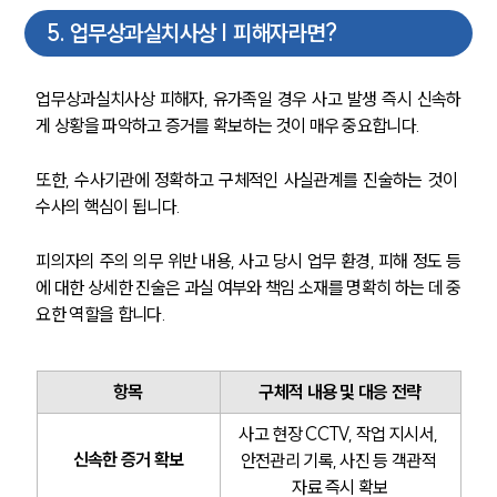
5
.
업무상과실치사상 | 피해자라면?
업무분야
형사그룹 업무
업무상과실치사상 피해자, 유가족일 경우 사고 발생 즉시 신속하
전체
게 상황을 파악하고 증거를 확보하는 것이 매우 중요합니다.
또한, 수사기관에 정확하고 구체적인 사실관계를 진술하는 것이 
구성원 소개
수사의 핵심이 됩니다.
형사전문변호사
피의자의 주의 의무 위반 내용, 사고 당시 업무 환경, 피해 정도 등
에 대한 상세한 진술은 과실 여부와 책임 소재를 명확히 하는 데 중
소식/자료
요한 역할을 합니다.
언론보도
공지사항
항목
구체적 내용 및 대응 전략
법률 블로그
법률서식
사고 현장 CCTV, 작업 지시서, 
뉴스레터/브로슈어
신속한 증거 확보
안전관리 기록, 사진 등 객관적 
세미나
자료 즉시 확보