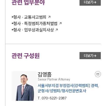
관련 업무분야
더보기
형사 · 교통사고범죄
형사 · 특정범죄가중처벌법
형사 · 업무상과실치사상
관련 구성원
더보기
김영흠
Senior Partner Attorney
서울서부지검 부장검사[강력범죄] 경력,
군형사/성범죄/형사전문변호사
T.
070-5221-2387