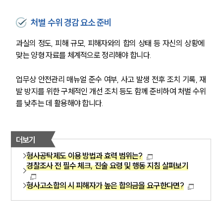
처벌 수위 경감 요소 준비
그룹소개
과실의 정도, 피해 규모, 피해자와의 합의 상태 등 자신의 상황에 
맞는 양형 자료를 체계적으로 정리해야 합니다. 
그룹소개
대륜의 강점
업무상 안전관리 매뉴얼 준수 여부, 사고 발생 전후 조치 기록, 재
오시는 길
발 방지를 위한 구체적인 개선 조치 등도 함께 준비하여 처벌 수위
글로벌 파트너 로펌
고객의 소리
를 낮추는 데 활용해야 합니다.
통합검색
AI대륜
더보기
업무사례
형사공탁제도 이용 방법과 효력 범위는?
경찰조사 전 필수 체크, 진술 요령 및 행동 지침 살펴보기
형사 주요 업무사례
사례분석/최신동향
형사고소합의 시 피해자가 높은 합의금을 요구한다면?
형사 법률정보
법률지식인
형사소송·상담후기