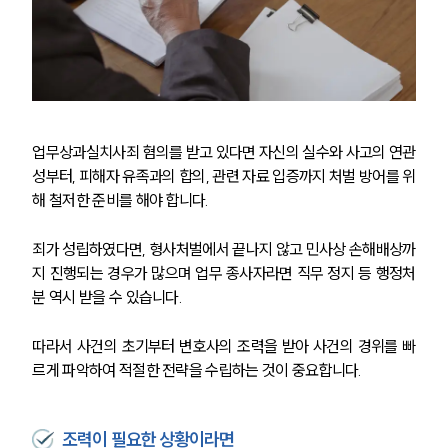
형사 주요 업무사례
사례분석/최신동향
형사 법률정보
법률지식인
형사소송·상담후기
업무상과실치사죄 혐의를 받고 있다면 자신의 실수와 사고의 연관
업무분야
성부터, 피해자 유족과의 합의, 관련 자료 입증까지 처벌 방어를 위
해 철저한 준비를 해야 합니다. 
형사그룹 업무
전체
죄가 성립하였다면, 형사처벌에서 끝나지 않고 민사상 손해배상까
지 진행되는 경우가 많으며 업무 종사자라면 직무 정지 등 행정처
구성원 소개
분 역시 받을 수 있습니다. 
형사전문변호사
따라서 사건의 초기부터 변호사의 조력을 받아 사건의 경위를 빠
르게 파악하여 적절한 전략을 수립하는 것이 중요합니다.
소식/자료
조력이 필요한 상황이라면