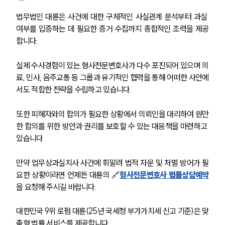
언론보도
공지사항
법무법인 대륜은 사건에 대한 구체적인 사실관계 분석부터 과실 
법률 블로그
여부를 입증하는 데 필요한 증거 수집까지 종합적인 조력을 제공
법률서식
뉴스레터/브로슈어
합니다.
세미나
실제 수사경험이 있는 형사전문변호사가 다수 포진되어 있으며 의
료, 민사, 음주교통 등 그룹과 유기적인 협력을 통해 어떠한 사안에
대륜법률상담예약
서도 적합한 전략을 수립하고 있습니다.
대륜법률상담예약
또한 피해자와의 합의가 필요한 상황에서 의뢰인을 대리하여 원만
한 합의를 위한 방안과 권리를 보호할 수 있는 대응책을 마련하고 
있습니다.
만약 업무상과실치사 사건에 휘말려 법적 자문 및 처벌 방어가 필
요한 상황이라면 언제든 대륜의 🔗
형사전문변호사 법률상담예약
을 요청해 주시길 바랍니다.
대한민국 9위 로펌 대륜(25년 국세청 부가가치세 신고 기준)은 맞
춤형 법률 서비스를 제공합니다.