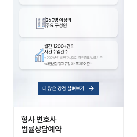
260명 이상
의
주요 구성원
월간
1200+
건의
사건수임건수
*
2026년 1월 변호사협회 경유증표 발급 기준
*대한변협 광고 규정 제4조 제1호 준수
더 많은 강점 살펴보기
형사
변호사
법률상담예약