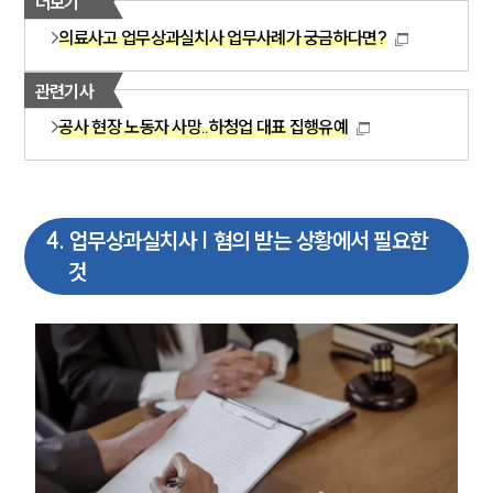
더보기
의료사고 업무상과실치사 업무사례가 궁금하다면?
관련기사
공사 현장 노동자 사망..하청업 대표 집행유예
그룹소개
4
.
업무상과실치사 | 혐의 받는 상황에서 필요한
것
그룹소개
대륜의 강점
오시는 길
글로벌 파트너 로펌
고객의 소리
통합검색
AI대륜
업무사례