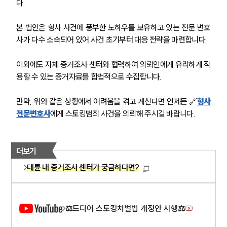
다.
본 법인은 형사 사건에 풍부한 노하우를 보유하고 있는 전문 변호
사가 다수 소속되어 있어 사건 초기부터 대응 전략을 마련합니다.
그룹소개
이외에도 자체 증거조사 센터와 협력하여 의뢰인에게 유리하게 작
그룹소개
용할 수 있는 증거자료를 합법적으로 수집합니다.
대륜의 강점
오시는 길
만약, 위와 같은 상황에서 어려움을 겪고 계신다면 언제든 🔗
형사
글로벌 파트너 로펌
전문변호사
에게 스토킹범죄 사건을 의뢰해 주시길 바랍니다.
고객의 소리
통합검색
AI대륜
더보기
업무사례
대륜 내 증거조사 센터가 궁금하다면?
형사 주요 업무사례
사례분석/최신동향
형사 법률정보
⚖드디어 스토킹처벌법 개정안 시행⚖
법률지식인