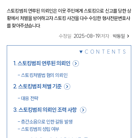
스토킹범죄 연루된 의뢰인은 이웃 주민에게 스토킹으로 신고를 당한 상
황에서 처벌을 방어하고자 스토킹 사건을 다수 수임한 형사전문변호사
를 찾아주셨습니다.
수정일
:
2025-08-19
|
저자 :
박동일
CONTENTS
1
.
스토킹범죄 연루된 의뢰인
-
스토킹처벌법 혐의 의뢰인
2
.
스토킹범죄 처벌 기준
-
대응 전략
3
.
스토킹범죄 의뢰인 조력 사항
-
층간소음으로 인한 갈등 발생
-
스토킹범죄 성립 여부