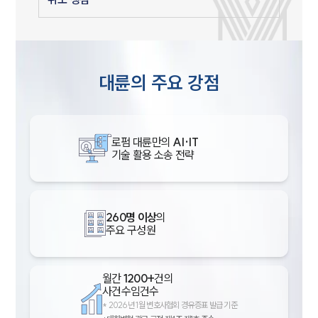
대륜의 주요 강점
로펌 대륜만의
AI·IT
기술 활용 소송 전략
260명 이상
의
주요 구성원
월간
1200+
건의
사건수임건수
*
2026년 1월 변호사협회 경유증표 발급 기준