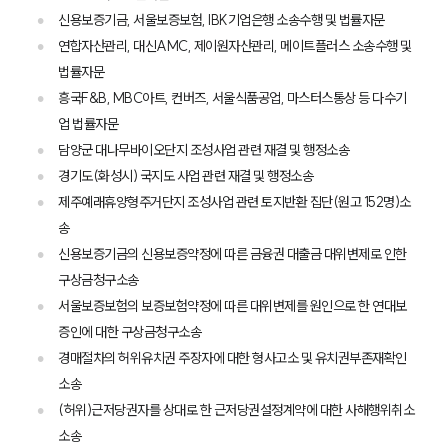
신용보증기금, 서울보증보험, IBK기업은행 소송수행 및 법률자문
연합자산관리, 대신AMC, 제이원자산관리, 메이트플러스 소송수행 및
법률자문
흥국F&B, MBC아트, 컨버즈, 서울식품공업, 마스터스통상 등 다수기
업 법률자문
담양군 대나무바이오단지 조성사업 관련 재결 및 행정소송
경기도(화성시) 국지도 사업 관련 재결 및 행정소송
제주예래휴양형주거단지 조성사업 관련 토지반환 집단(원고 152명)소
송
신용보증기금의 신용보증약정에 따른 금융권 대출금 대위변제로 인한
구상금청구소송
서울보증보험의 보증보험약정에 따른 대위변제를 원인으로 한 연대보
증인에 대한 구상금청구소송
경매절차의 허위유치권 주장자에 대한 형사고소 및 유치권부존재확인
소송
(허위)근저당권자를 상대로 한 근저당권설정계약에 대한 사해행위취소
소송