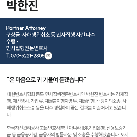
박한진
Partner Attorney
구상금·사해행위취소 등 민사집행 사건 다수 
수행 ·

민사집행전문변호사
T.
070-5221-2805
"온 마음으로 귀 기울여 듣겠습니다"
대한변호사협회 등록 민사집행전문변호사인 박한진 변호사는 강제집
행, 재산명시, 가압류, 채권불이행자명부, 채권집행, 배당이의소송, 사
해행위취소소송 등을 다수 경험하며 좋은 결과를 이끌어내고 있습니
다.
한국자산관리공사 고문변호사뿐만 아니라 IBK기업은행, 신용보증기
금 등 금융공기업, 금융사의 법률자문 및 소송을 수행해왔습니다. 토지