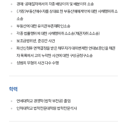
그룹소개
경매·공매절차에서의 각종 배당이의 및 배분이의 소송
(가장)부동산매수자를 상대로 한 부동산매매계약에 대한 사해행위취소
그룹소개
소송
대륜의 강점
부동산에 대한 유치권부존재확인소송
오시는 길
글로벌 파트너 로펌
각종 법률행위에 대한 사해행위취소소송(채권자취소소송)
고객의 소리
보조금법위반, 준강간 사건
통합검색
파산신청후 면책결정을 받은 채무자가 대위변제한 연대보증인을 채권
AI대륜
자 목록에서 고의 누락한 사건에 대한 구상금청구소송
성범죄 무혐의 사건 다수 수행
업무사례
형사 주요 업무사례
사례분석/최신동향
학력
형사 법률정보
법률지식인
연세대학교 경영학(법학 부전공) 졸업
형사소송·상담후기
인하대학교 법학전문대학원 법학전문석사
업무분야