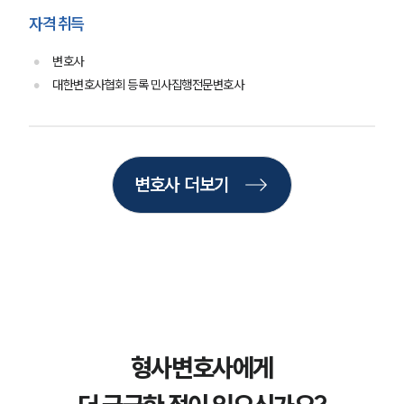
형사그룹 업무
자격 취득
전체
변호사
대한변호사협회 등록 민사집행전문변호사
구성원 소개
형사전문변호사
변호사 더보기
소식/자료
언론보도
공지사항
법률 블로그
법률서식
뉴스레터/브로슈어
세미나
형사변호사에게
대륜법률상담예약