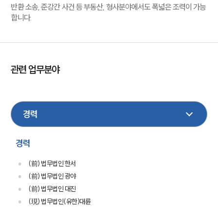
반환 소송, 준강간 사건 등 부동산, 형사분야에서도 폭넓은 조력이 가능
합니다.
관련 업무분야
민사집행
민사
회계감리
이혼
형사
기업법무
성범죄
금융
부동산
가사
보험
행정
경력
(前) 법무법인 한서
(前) 법무법인 광야
(前) 법무법인 대진
(現) 법무법인(유한)대륜