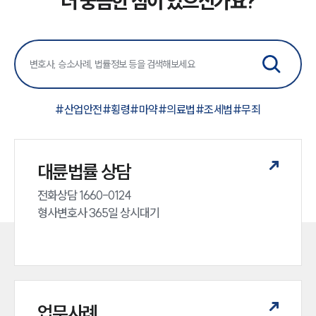
더 궁금한 점이 있으신가요?
대륜법률상담예약
#
산업안전
#
횡령
#
마약
#
의료법
#
조세범
#
무죄
대륜법률 상담
전화상담 1660-0124 

형사변호사 365일 상시대기
업무사례