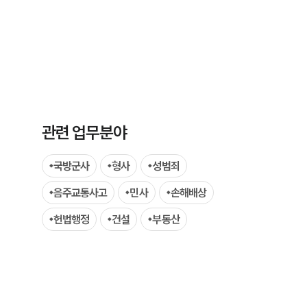
관련 업무분야
그룹소개
그룹소개
국방군사
형사
성범죄
음주교통사고
대륜의 강점
민사
손해배상
헌법행정
건설
부동산
오시는 길
글로벌 파트너 로펌
고객의 소리
통합검색