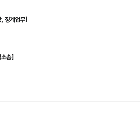
, 징계업무]
정소송]