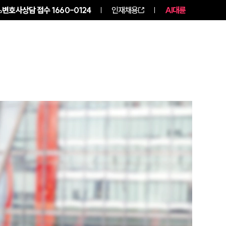
변호사상담 접수
1660-0124
인재채용
AI대륜
구성원 소개
소식/자료