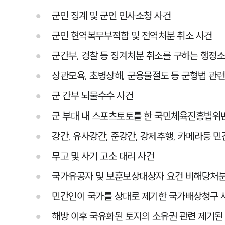
군인 징계 및 군인 인사소청 사건
군인 현역복무부적합 및 전역처분 취소 사건
군간부, 경찰 등 징계처분 취소를 구하는 행정
상관모욕, 초병상해, 군용물절도 등 군형법 관련
군 간부 뇌물수수 사건
군 부대 내 스포츠토토를 한 국민체육진흥법위
강간, 유사강간, 준강간, 강제추행, 카메라등 민
무고 및 사기 고소 대리 사건
국가유공자 및 보훈보상대상자 요건 비해당처분
민간인이 국가를 상대로 제기한 국가배상청구 
해방 이후 국유화된 토지의 소유권 관련 제기