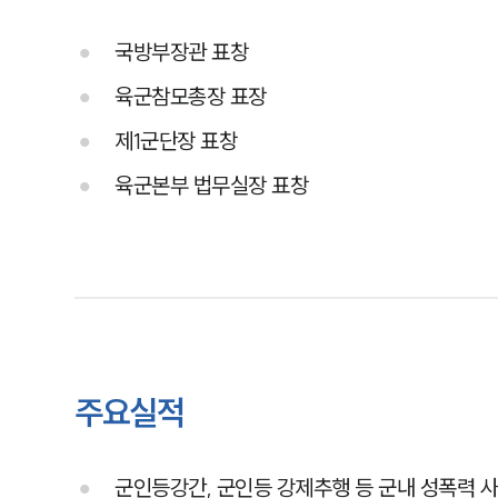
국방부장관 표창
육군참모총장 표장
제1군단장 표창
육군본부 법무실장 표창
주요실적
군인등강간, 군인등 강제추행 등 군내 성폭력 