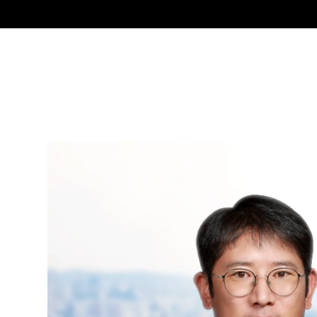
김현수
Partner Attorney