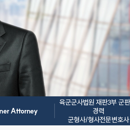
육군군사법원 재판3부 군판
ner Attorney
경력

군형사/형사전문변호사