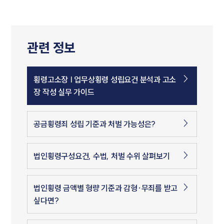
관련 정보
횡령고소장 | 업무상횡령 성립요건 분석과 고소
장 작성 실무 가이드
공금횡령죄 성립 기준과 처벌 가능성은?
법인횡령구성요건, 수법, 처벌 수위 살펴보기
법인횡령 금액별 형량 기준과 감형·무죄를 받고
싶다면?