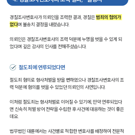
경찰조사변호사가 의뢰인을 조력한 결과, 경찰은 
범죄의 혐의가 
없다
며 불송치 결정을 내렸습니다.
의뢰인은 경찰조사변호사의 조력 덕분에 누명을 벗을 수 있게 되
었다며 깊은 감사의 인사를 전해주셨습니다.
그룹소개
그룹소개
절도죄에 연루되었다면
대륜의 강점
오시는 길
절도죄 혐의로 형사처벌을 받을 뻔하였으나 경찰조사변호사의 조
글로벌 파트너 로펌
력 덕분에 혐의를 벗을 수 있었던 의뢰인의 사연입니다.
고객의 소리
통합검색
AI대륜
이처럼 절도죄는 형사처벌로 이어질 수 있기에, 만약 연루되었다
면 신속히 처벌 방어 전략을 수립한 후 사건에 대응하는 것이 좋은
데요.
업무사례
법무법인 대륜에서는 사건별로 적합한 변호사를 배정하여 전문적
형사 주요 업무사례