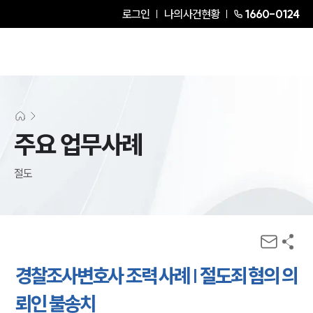
로그인
나의사건현황
1660-0124
주요 업무사례
절도
경찰조사변호사 조력 사례 | 절도죄 혐의 의
뢰인 불송치