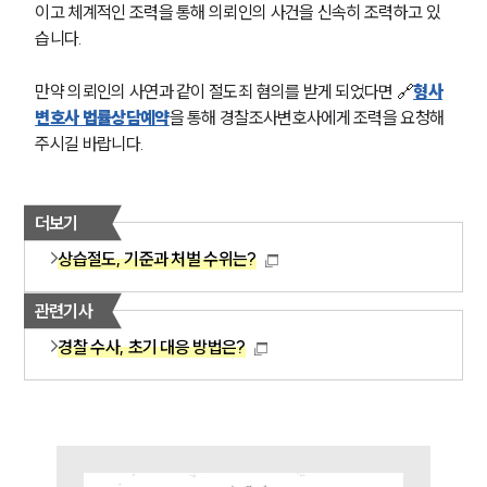
사례분석/최신동향
이고 체계적인 조력을 통해 의뢰인의 사건을 신속히 조력하고 있
형사 법률정보
습니다.
법률지식인
형사소송·상담후기
만약 의뢰인의 사연과 같이 절도죄 혐의를 받게 되었다면 🔗
형사
변호사 법률상담예약
을 통해 경찰조사변호사에게 조력을 요청해 
업무분야
주시길 바랍니다.
형사그룹 업무
전체
더보기
상습절도, 기준과 처벌 수위는?
구성원 소개
관련기사
형사전문변호사
경찰 수사, 초기 대응 방법은?
소식/자료
언론보도
공지사항