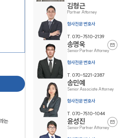
김형근
Partner Attorney
형사전문 변호사
T.
070-7510-2139
송명욱
Senior Partner Attorney
그룹소개
형사전문 변호사
그룹소개
T.
070-5221-2387
송민예
대륜의 강점
Senior Associate Attorney
오시는 길
형사전문 변호사
글로벌 파트너 로펌
T.
070-7510-1044
윤성진
라는 
고객의 소리
Senior Partner Attorney
통합검색