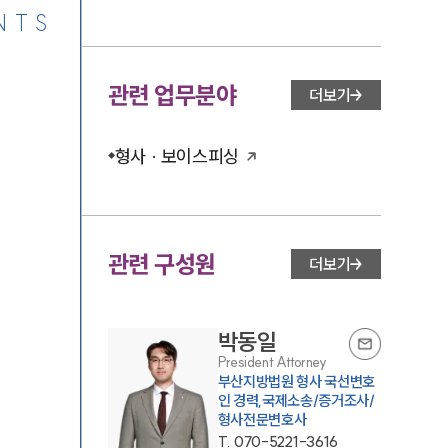
NTS
관련 업무분야
더보기
형사 · 보이스피싱
관련 구성원
더보기
박동일
President Attorney
부산지방법원 형사 국선변호
인 경력,국제소송/증거조사/
형사전문변호사
T.
070-5221-3616