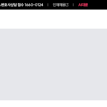
변호사상담 접수
1660-0124
인재채용
AI대륜
구성원 소개
소식/자료