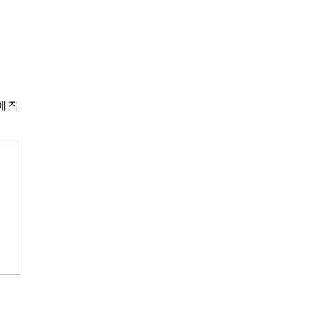
세미나
대륜법률상담예약
대륜법률상담예약
에 직