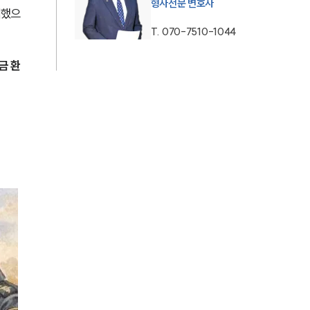
형사전문 변호사
식했으
AI대륜
T.
070-7510-1044
업무사례
금 환
형사 주요 업무사례
사례분석/최신동향
형사 법률정보
법률지식인
형사소송·상담후기
업무분야
형사그룹 업무