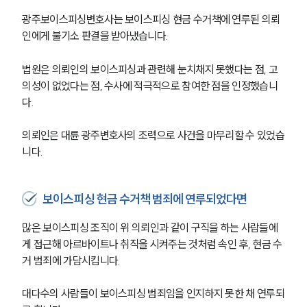
광주보이스피싱변호사는 보이스피싱 현금 수거책에 연루된 의뢰
인에게 불기소 판결을 받아냈습니다. 
법원은 의뢰인의 보이스피싱과 관련해 눈치채지 못했다는 점, 고
의성이 없었다는 점, 수사에 적극적으로 참여한 점을 인정했습니
다. 
의뢰인은 대륜 광주변호사의 조력으로 사건을 마무리할 수 있었습
니다. 
보이스피싱 현금 수거책 범죄에 연루되었다면
그룹소개
많은 보이스피싱 조직이 위 의뢰인과 같이 구직을 하는 사람들에
그룹소개
게 접근해 아르바이트나 취직을 시켜주는 것처럼 속인 후, 현금 수
대륜의 강점
거 범죄에 가담시킵니다.
오시는 길
글로벌 파트너 로펌
대다수의 사람들이 보이스피싱 범죄임을 인지하지 못한 채 연루되
고객의 소리