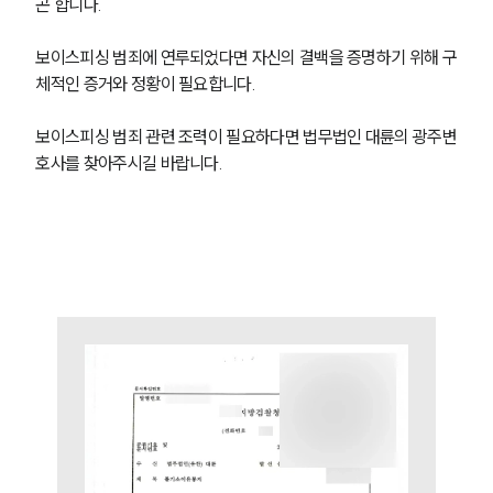
곤 합니다.
통합검색
AI대륜
보이스피싱 범죄에 연루되었다면 자신의 결백을 증명하기 위해 구
체적인 증거와 정황이 필요합니다. 
업무사례
보이스피싱 범죄 관련 조력이 필요하다면 법무법인 대륜의 광주변
형사 주요 업무사례
사례분석/최신동향
호사를 찾아주시길 바랍니다. 
형사 법률정보
법률지식인
형사소송·상담후기
업무분야
형사그룹 업무
전체
구성원 소개
형사전문변호사