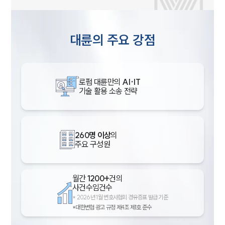
대륜의 주요 강점
로펌 대륜만의
AI·IT
기술 활용 소송 전략
260명 이상
의
주요 구성원
월간
1200+
건의
사건수임건수
*
2026년 1월 변호사협회 경유증표 발급 기준
*대한변협 광고 규정 제4조 제1호 준수