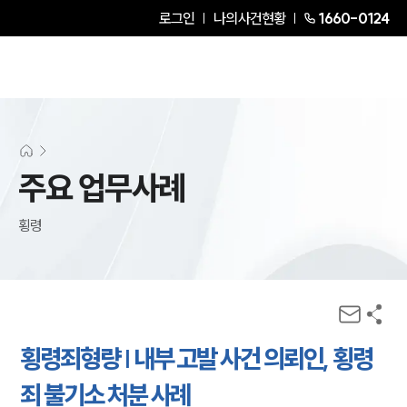
로그인
나의사건현황
1660-0124
주요 업무사례
횡령
횡령죄형량 | 내부 고발 사건 의뢰인, 횡령
죄 불기소 처분 사례