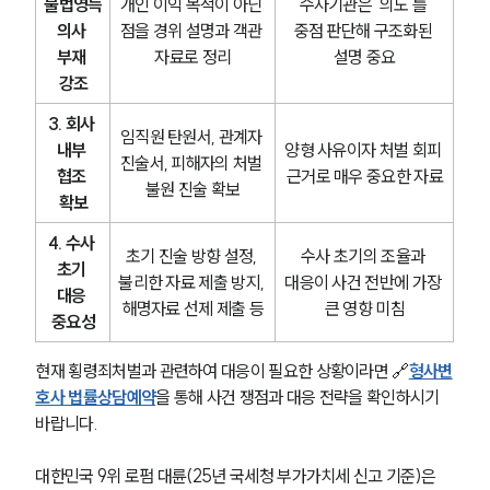
불법영득
개인 이익 목적이 아닌 
수사기관은 ‘의도’를 
의사 
점을 경위 설명과 객관 
중점 판단해 구조화된 
부재 
자료로 정리
설명 중요
강조
3. 회사 
임직원 탄원서, 관계자 
내부 
양형 사유이자 처벌 회피 
진술서, 피해자의 처벌 
협조 
근거로 매우 중요한 자료
불원 진술 확보
확보
4. 수사 
초기 진술 방향 설정, 
수사 초기의 조율과 
초기 
불리한 자료 제출 방지, 
대응이 사건 전반에 가장 
대응 
해명자료 선제 제출 등
큰 영향 미침
중요성
현재 횡령죄처벌과 관련하여 대응이 필요한 상황이라면 🔗
형사변
호사 법률상담예약
을 통해 사건 쟁점과 대응 전략을 확인하시기 
바랍니다.
대한민국 9위 로펌 대륜(25년 국세청 부가가치세 신고 기준)은 