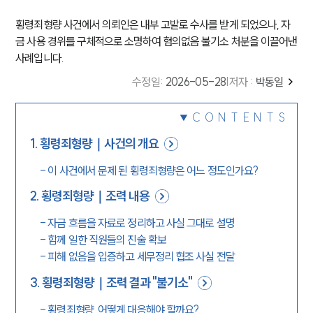
횡령죄형량 사건에서 의뢰인은 내부 고발로 수사를 받게 되었으나, 자
금 사용 경위를 구체적으로 소명하여 혐의없음 불기소 처분을 이끌어낸
사례입니다.
수정일
:
2026-05-28
|
저자 :
박동일
CONTENTS
1
.
횡령죄형량｜사건의 개요
-
이 사건에서 문제 된 횡령죄형량은 어느 정도인가요?
2
.
횡령죄형량｜조력 내용
-
자금 흐름을 자료로 정리하고 사실 그대로 설명
-
함께 일한 직원들의 진술 확보
-
피해 없음을 입증하고 세무정리 협조 사실 전달
3
.
횡령죄형량｜조력 결과 "불기소"
-
횡령죄형량, 어떻게 대응해야 할까요?