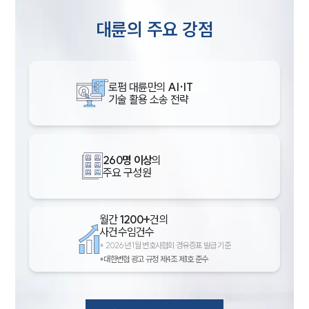
대륜의 주요 강점
로펌 대륜만의
AI·IT
기술 활용 소송 전략
260명 이상
의
주요 구성원
월간
1200+
건의
사건수임건수
*
2026년 1월 변호사협회 경유증표 발급 기준
*대한변협 광고 규정 제4조 제1호 준수