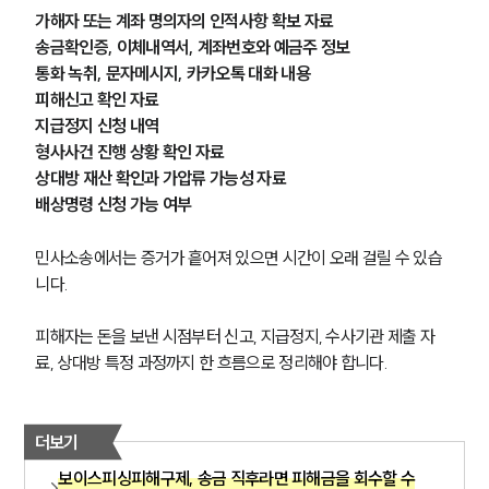
가해자 또는 계좌 명의자의 인적사항 확보 자료
형사전문변호사
송금확인증, 이체내역서, 계좌번호와 예금주 정보
통화 녹취, 문자메시지, 카카오톡 대화 내용
피해신고 확인 자료
소식/자료
지급정지 신청 내역
형사사건 진행 상황 확인 자료
언론보도
상대방 재산 확인과 가압류 가능성 자료
공지사항
배상명령 신청 가능 여부
법률 블로그
법률서식
뉴스레터/브로슈어
민사소송에서는 증거가 흩어져 있으면 시간이 오래 걸릴 수 있습
세미나
니다.
피해자는 돈을 보낸 시점부터 신고, 지급정지, 수사기관 제출 자
대륜법률상담예약
료, 상대방 특정 과정까지 한 흐름으로 정리해야 합니다.
대륜법률상담예약
더보기
보이스피싱피해구제, 송금 직후라면 피해금을 회수할 수