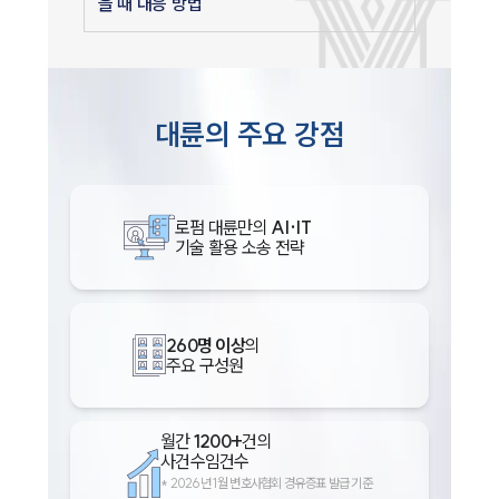
을 때 대응 방법
대륜의 주요 강점
로펌 대륜만의
AI·IT
기술 활용 소송 전략
260명 이상
의
주요 구성원
월간
1200+
건의
사건수임건수
*
2026년 1월 변호사협회 경유증표 발급 기준