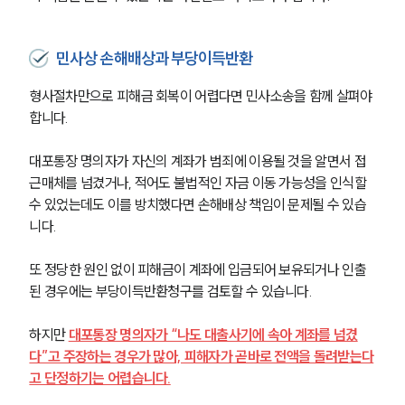
글로벌 파트너 로펌
고객의 소리
통합검색
민사상 손해배상과 부당이득반환
AI대륜
형사절차만으로 피해금 회복이 어렵다면 민사소송을 함께 살펴야 
업무사례
합니다.
형사 주요 업무사례
대포통장 명의자가 자신의 계좌가 범죄에 이용될 것을 알면서 접
사례분석/최신동향
근매체를 넘겼거나, 적어도 불법적인 자금 이동 가능성을 인식할 
형사 법률정보
수 있었는데도 이를 방치했다면 손해배상 책임이 문제될 수 있습
법률지식인
니다.
형사소송·상담후기
또 정당한 원인 없이 피해금이 계좌에 입금되어 보유되거나 인출
업무분야
된 경우에는 부당이득반환청구를 검토할 수 있습니다.
형사그룹 업무
하지만 
대포통장 명의자가 “나도 대출사기에 속아 계좌를 넘겼
전체
다”고 주장하는 경우가 많아, 피해자가 곧바로 전액을 돌려받는다
고 단정하기는 어렵습니다.
구성원 소개