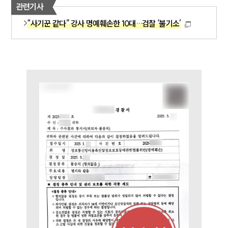
형사그룹 업무
관련기사
전체
“사기꾼 같다” 강사 명예훼손한 10대…검찰 ‘불기소’
구성원 소개
형사전문변호사
소식/자료
언론보도
공지사항
법률 블로그
법률서식
뉴스레터/브로슈어
세미나
대륜법률상담예약