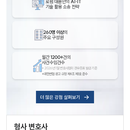
로펌 대륜만의
AI·IT
기술 활용 소송 전략
260명 이상
의
주요 구성원
월간
1200+
건의
사건수임건수
*
2026년 1월 변호사협회 경유증표 발급 기준
*대한변협 광고 규정 제4조 제1호 준수
더 많은 강점 살펴보기
형사
변호사