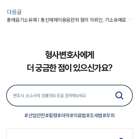
다음글
통매음기소유예 | 통신매체이용음란죄 혐의 의뢰인, 기소유예로 사건 종결
형사변호사에게
더 궁금한 점이 있으신가요?
#
산업안전
#
횡령
#
마약
#
의료법
#
조세범
#
무죄