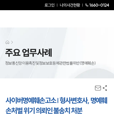
로그인
나의사건현황
1660-0124
주요 업무사례
정보통신망이용촉진및정보보호등에관한법률위반(명예훼손)
사이버명예훼손고소 | 형사변호사, 명예훼
손처벌 위기 의뢰인 불송치 처분