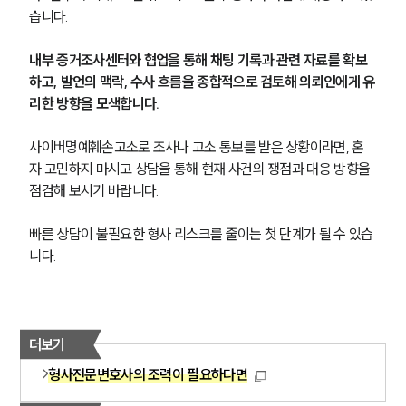
그룹소개
습니다.
그룹소개
내부 증거조사센터와 협업을 통해 채팅 기록과 관련 자료를 확보
대륜의 강점
오시는 길
하고, 발언의 맥락, 수사 흐름을 종합적으로 검토해 의뢰인에게 유
글로벌 파트너 로펌
리한 방향을 모색합니다.
고객의 소리
통합검색
사이버명예훼손고소로 조사나 고소 통보를 받은 상황이라면, 혼
AI대륜
자 고민하지 마시고 상담을 통해 현재 사건의 쟁점과 대응 방향을 
점검해 보시기 바랍니다. 
업무사례
빠른 상담이 불필요한 형사 리스크를 줄이는 첫 단계가 될 수 있습
형사 주요 업무사례
니다.
사례분석/최신동향
형사 법률정보
법률지식인
형사소송·상담후기
더보기
형사전문변호사의 조력이 필요하다면
업무분야