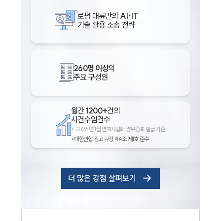
로펌 대륜만의
AI·IT
기술 활용 소송 전략
260명 이상
의
주요 구성원
월간
1200+
건의
사건수임건수
*
2026년 1월 변호사협회 경유증표 발급 기준
*대한변협 광고 규정 제4조 제1호 준수
더 많은 강점 살펴보기