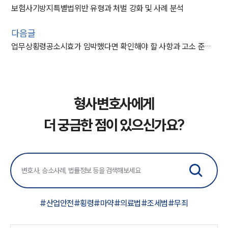
보험사기방지특별법위반 유형과 처벌 강화 및 사례 분석
다음글
업무상횡령공소시효가 임박했다면 확인해야 할 사항과 고소 준비 방법
형사변호사에게
더 궁금한 점이 있으신가요?
#
산업안전
#
횡령
#
마약
#
의료법
#
조세범
#
무죄