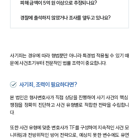
피해 금액이 5억 원 이상으로 추정되나요?
언론보도
경찰에 출석하지 않았거나 조사를 앞두고 있나요?
공지사항
법률 블로그
법률서식
뉴스레터/브로슈어
세미나
사기죄는 경우에 따라 형법뿐만 아니라 특경법 적용될 수 있기 때
대륜법률상담예약
문에 사건초기부터 전문적인 법률 조력이 중요합니다.
대륜법률상담예약
사기죄, 조력이 필요하다면?
본 법인은 형사변호사가 직접 상담을 진행하여 사기 사건의 핵심 
쟁점을 정확히 진단하고 사건 유형별로 적합한 전략을 수립합니
다.
또한 사건 유형에 맞춘 변호사가 TF를 구성하여 지속적인 사건 모
니터링과 전방위적인 방어 전략으로, 예상치 못한 변수에도 유연