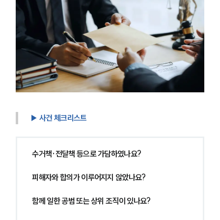
업무사례
형사 주요 업무사례
사례분석/최신동향
형사 법률정보
법률지식인
형사소송·상담후기
업무분야
▶ 사건 체크리스트
형사그룹 업무
전체
수거책·전달책 등으로 가담하였나요?
구성원 소개
피해자와 합의가 이루어지지 않았나요?
형사전문변호사
함께 일한 공범 또는 상위 조직이 있나요?
소식/자료