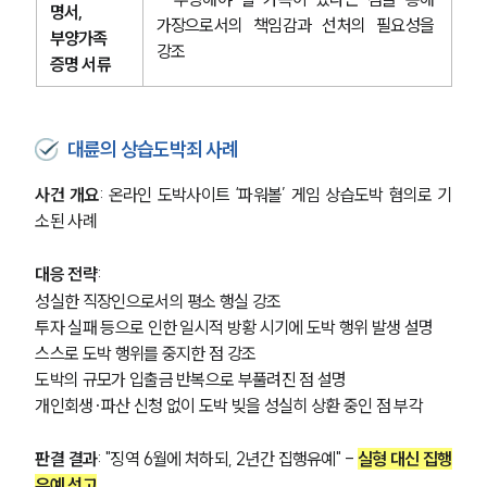
명서, 
가장으로서의 책임감과 선처의 필요성을 
부양가족 
강조
증명 서류
대륜의 상습도박죄 사례
사건 개요
: 온라인 도박사이트 ‘파워볼’ 게임 상습도박 혐의로 기
소된 사례
그룹소개
대응 전략
:
성실한 직장인으로서의 평소 행실 강조
그룹소개
투자 실패 등으로 인한 일시적 방황 시기에 도박 행위 발생 설명
대륜의 강점
스스로 도박 행위를 중지한 점 강조
오시는 길
도박의 규모가 입출금 반복으로 부풀려진 점 설명
글로벌 파트너 로펌
고객의 소리
개인회생·파산 신청 없이 도박 빚을 성실히 상환 중인 점 부각
통합검색
AI대륜
판결 결과
: "징역 6월에 처하되, 2년간 집행유예" - 
실형 대신 집행
유예 선고