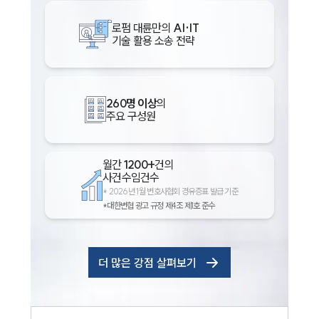
로펌 대륜만의
AI·IT
기술 활용 소송 전략
260명 이상
의
주요 구성원
월간
1200+
건의
사건수임건수
*
2026년 1월 변호사협회 경유증표 발급 기준
*대한변협 광고 규정 제4조 제1호 준수
더 많은 강점 살펴보기