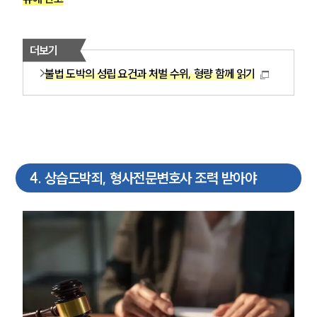
업무사례
형사 주요 업무사례
더보기
사례분석/최신동향
불법 도박의 성립 요건과 처벌 수위, 형량 함께 읽기
형사 법률정보
법률지식인
형사소송·상담후기
업무분야
4
.
상습도박죄, 형사전문변호사 조력 받아야
형사그룹 업무
전체
구성원 소개
형사전문변호사