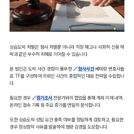
소식/자료
언론보도
공지사항
법률 블로그
법률서식
뉴스레터/브로슈어
세미나
상습도박 처벌은 형사 처벌뿐 아니라 직장 해고나 사회적 신용 하
락과 같은 부수적 피해로 이어질 수 있습니다. 
대륜법률상담예약
본 법인은 도박 사건 경험이 풍부한 🔗
형사사건
 베테랑 변호사들
대륜법률상담예약
로 TF를 구성하여 의뢰인 사건의 종합적인 대응 전략을 수립합니
다.
필요한 경우 🔗
증거조사
전문가와의 협업을 통해 계좌 이체 내역, 
온라인 접속 기록 등 주요 증거를 면밀히 분석합니다. 
또한 상습도박 성립 요건 충족 여부를 정밀하게 검토하고, 필요한 
경우 정상참작 사유를 발굴하여 형량 감경을 도모합니다. 