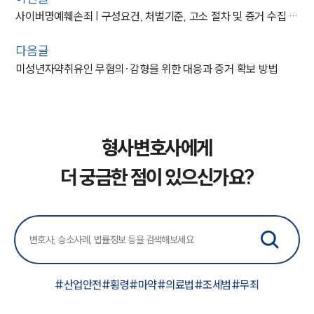
사이버명예훼손죄 | 구성요건, 처벌기준, 고소 절차 및 증거 수집 안내
다음글
미성년자약취유인 무혐의·감형을 위한 대응과 증거 확보 방법
형사변호사에게
더 궁금한 점이 있으신가요?
#
산업안전
#
횡령
#
마약
#
의료법
#
조세범
#
무죄