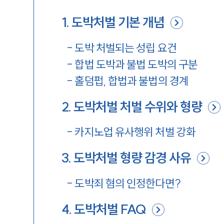
1
.
도박처벌 기본 개념
-
도박 처벌되는 성립 요건
-
합법 도박과 불법 도박의 구분
-
홀덤펍, 합법과 불법의 경계
2
.
도박처벌 처벌 수위와 형량
-
카지노업 유사행위 처벌 강화
3
.
도박처벌 형량 감경 사유
-
도박죄 혐의 인정한다면?
4
.
도박처벌 FAQ