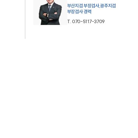
부산지검 부장검사,광주지검
AI대륜
부장검사 경력
T.
070-5117-3709
업무사례
형사 주요 업무사례
사례분석/최신동향
형사 법률정보
법률지식인
형사소송·상담후기
업무분야
형사그룹 업무