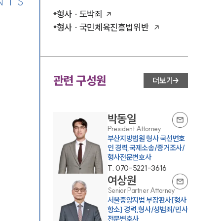
NTS
형사 · 도박죄
형사 · 국민체육진흥법위반
관련 구성원
더보기
박동일
President Attorney
부산지방법원 형사 국선변호
인 경력,국제소송/증거조사/
형사전문변호사
T.
070-5221-3616
여상원
Senior Partner Attorney
서울중앙지법 부장판사[형사
항소] 경력,형사/성범죄/민사
전문변호사