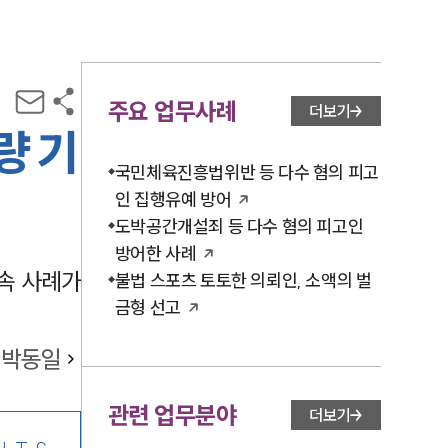
주요 업무사례
더보기
량 기
국민체육진흥법위반 등 다수 혐의 피고
인 집행유예 방어
도박공간개설죄 등 다수 혐의 피고인
방어한 사례
속 사례가
불법 스포츠 토토한 의뢰인, 소액의 벌
금형 선고
박동일
관련 업무분야
더보기