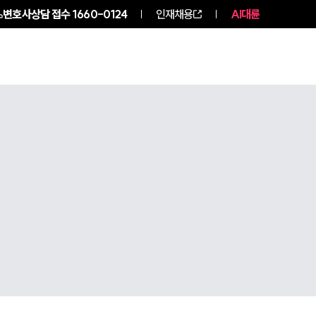
변호사상담 접수
1660-0124
인재채용
AI대륜
구성원 소개
소식/자료