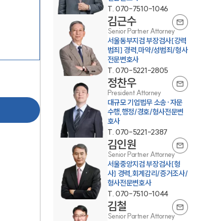
T.
070-7510-1046
김근수
Senior Partner Attorney
서울동부지검 부장검사[강력
범죄] 경력,마약/성범죄/형사
전문변호사
T.
070-5221-2805
정찬우
그룹소개
President Attorney
대규모 기업법무 소송·자문
수행,행정/경호/형사전문변
그룹소개
호사
T.
070-5221-2387
대륜의 강점
김인원
Senior Partner Attorney
오시는 길
서울중앙지검 부장검사[형
사] 경력,회계감리/증거조사/
글로벌 파트너 로펌
형사전문변호사
T.
070-7510-1044
고객의 소리
김철
Senior Partner Attorney
통합검색