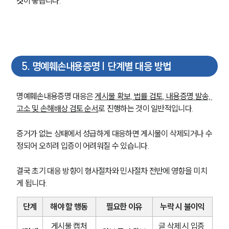
것
이 좋습니다.
형사전문변호사
소식/자료
5
.
명예훼손내용증명 | 단계별 대응 방법
언론보도
공지사항
법률 블로그
명예훼손내용증명 대응은 
게시물 확보, 법률 검토, 내용증명 발송, 
법률서식
고소 및 손해배상 검토 순서
로 진행하는 것이 일반적입니다.
뉴스레터/브로슈어
세미나
증거가 없는 상태에서 성급하게 대응하면 게시물이 삭제되거나 수
정되어 오히려 입증이 어려워질 수 있습니다.
대륜법률상담예약
결국 초기 대응 방향이 형사절차와 민사절차 전반에 영향을 미치
대륜법률상담예약
게 됩니다.
단계
해야 할 행동
필요한 이유
누락 시 불이익
게시물 캡처
글 삭제 시 입증 