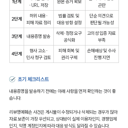
1단계
원본 증거 확보
·URL 저장
곤란
허위 내용·
법률 검토 및 
단순 의견으로 
2단계
피해 자료 정리
대응 방향 설정
판단될 가능성
삭제·정정 요구 
고의성 입증 자료 
3단계
내용증명 발송
공식화
부족
형사 고소·
피해 회복 및 
손해배상 및 수사 
4단계
민사 청구 검토
권리 구제
진행 지연
초기 체크리스트
내용증명을 발송하기 전에는 아래 사항을 먼저 확인하는 것이 좋
습니다.
리뷰명예훼손 사건은 게시물이 수정되거나 삭제되는 경우가 많아 
자료 보존이 가장 우선되고, 상대방이 실제 이용자인지, 경쟁업체
인지, 익명 계정인지에 따라 대응 방식도 달라질 수 있습니다.