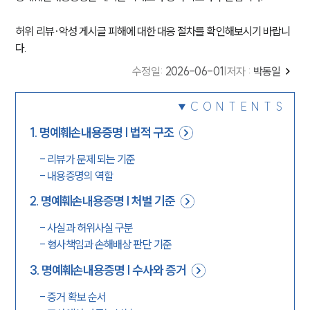
허위 리뷰·악성 게시글 피해에 대한 대응 절차를 확인해보시기 바랍니
다.
수정일
:
2026-06-01
|
저자 :
박동일
CONTENTS
1
.
명예훼손내용증명 | 법적 구조
-
리뷰가 문제 되는 기준
-
내용증명의 역할
2
.
명예훼손내용증명 | 처벌 기준
-
사실과 허위사실 구분
-
형사책임과 손해배상 판단 기준
3
.
명예훼손내용증명 | 수사와 증거
-
증거 확보 순서