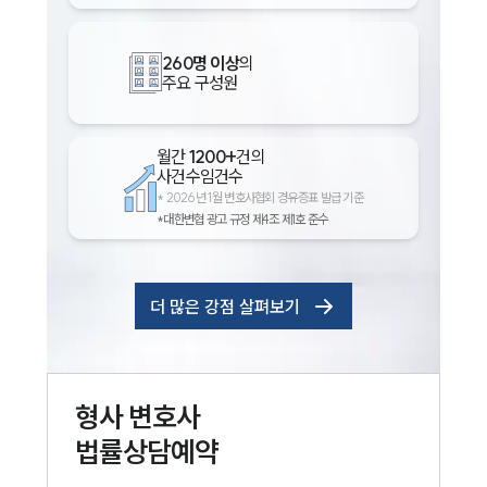
260명 이상
의
주요 구성원
월간
1200+
건의
사건수임건수
*
2026년 1월 변호사협회 경유증표 발급 기준
*대한변협 광고 규정 제4조 제1호 준수
더 많은 강점 살펴보기
형사
변호사
법률상담예약