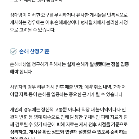
글로벌 파트너 로펌
고객의 소리
상대방이 이러한 요구를 무시하거나 유사한 게시물을 반복적으로 
통합검색
AI대륜
게시하는 경우에는 이후 손해배상이나 형사절차에서 불리한 사정
으로 고려될 수 있습니다.
업무사례
손해 산정 기준
형사 주요 업무사례
사례분석/최신동향
손해배상을 청구하기 위해서는 
실제 손해가 발생했다는 점을 입증
형사 법률정보
해야
 합니다.
법률지식인
형사소송·상담후기
사업자의 경우 리뷰 게시 전후 매출 변화, 예약 취소 내역, 거래처 
이탈 자료 등이 손해를 입증하는 중요한 근거가 될 수 있습니다.
업무분야
개인의 경우에는 정신적 고통뿐 아니라 직장 내 불이익이나 대인
형사그룹 업무
관계 변화 등 명예 훼손으로 인해 발생한 구체적인 피해 자료가 함
전체
께 검토될 수 있기 때문에 피해 자료는 
게시 전후 시점을 기준으로 
정리하고, 게시물 확산 정도와 연결해 설명할 수 있도록 준비하는 
구성원 소개