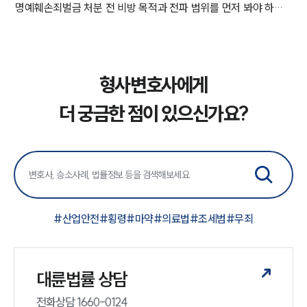
명예훼손죄벌금 처분 전 비방 목적과 전파 범위를 먼저 봐야 하는 이유
형사변호사에게
더 궁금한 점이 있으신가요?
#
산업안전
#
횡령
#
마약
#
의료법
#
조세범
#
무죄
대륜법률 상담
전화상담 1660-0124 
