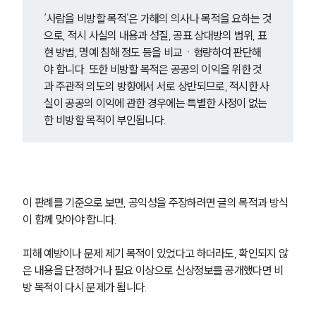
글로벌 파트너 로펌
‘사람을 비방할 목적’은 가해의 의사나 목적을 요하는 것
고객의 소리
통합검색
으로, 적시 사실의 내용과 성질, 공표 상대방의 범위, 표
AI대륜
현 방법, 명예 침해 정도 등을 비교ㆍ형량하여 판단해
야 합니다. 또한 비방할 목적은 공공의 이익을 위한 것
과 주관적 의도의 방향에서 서로 상반되므로, 적시한 사
업무사례
실이 공공의 이익에 관한 경우에는 특별한 사정이 없는 
한 비방할 목적이 부인됩니다.
형사 주요 업무사례
사례분석/최신동향
형사 법률정보
법률지식인
형사소송·상담후기
이 판례를 기준으로 보면, 공익성을 주장하려면 글의 목적과 방식
이 함께 맞아야 합니다.
업무분야
형사그룹 업무
피해 예방이나 문제 제기 목적이 있었다고 하더라도, 확인되지 않
전체
은 내용을 단정하거나 필요 이상으로 신상정보를 공개했다면 비
방 목적이 다시 문제가 됩니다.
구성원 소개