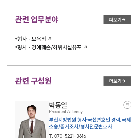
관련 업무분야
더보기
형사 · 모욕죄
형사 · 명예훼손/허위사실유포
관련 구성원
더보기
박동일
President Attorney
부산지방법원 형사 국선변호인 경력,국제
소송/증거조사/형사전문변호사
T.
070-5221-3616