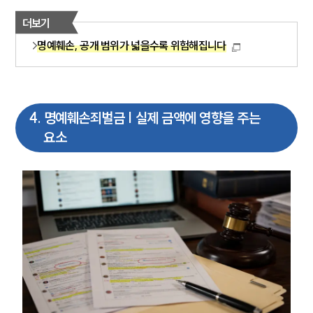
더보기
형사전문변호사
명예훼손, 공개 범위가 넓을수록 위험해집니다
소식/자료
언론보도
4
.
명예훼손죄벌금 | 실제 금액에 영향을 주는
공지사항
법률 블로그
요소
법률서식
뉴스레터/브로슈어
세미나
대륜법률상담예약
대륜법률상담예약