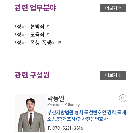
관련 업무분야
더보기
형사 · 협박죄
형사 · 모욕죄
형사 · 폭행·폭행죄
관련 구성원
더보기
박동일
President Attorney
부산지방법원 형사 국선변호인 경력,국제
소송/증거조사/형사전문변호사
T.
070-5221-3616