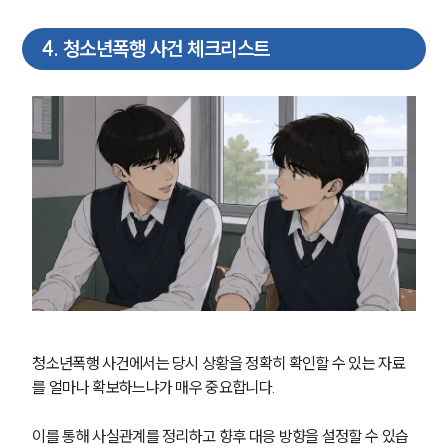
대륜의 강점
오시는 길
글로벌 파트너 로펌
4
.
청소년폭행 사건 체크리스트
고객의 소리
통합검색
AI대륜
업무사례
형사 주요 업무사례
사례분석/최신동향
형사 법률정보
법률지식인
형사소송·상담후기
업무분야
청소년폭행 사건에서는 당시 상황을 정확히 확인할 수 있는 자료
를 얼마나 확보하느냐가 매우 중요합니다. 
형사그룹 업무
전체
이를 통해 사실관계를 정리하고 향후 대응 방향을 설정할 수 있습