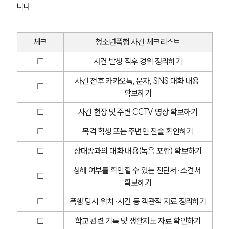
니다.
구성원 소개
형사전문변호사
체크
청소년폭행 사건 체크리스트
☐
사건 발생 직후 경위 정리하기
소식/자료
사건 전후 카카오톡, 문자, SNS 대화 내용 
☐
언론보도
확보하기
공지사항
법률 블로그
☐
사건 현장 및 주변 CCTV 영상 확보하기
법률서식
뉴스레터/브로슈어
☐
목격 학생 또는 주변인 진술 확인하기
세미나
☐
상대방과의 대화 내용(녹음 포함) 확보하기
상해 여부를 확인할 수 있는 진단서·소견서 
대륜법률상담예약
☐
확보하기
대륜법률상담예약
☐
폭행 당시 위치·시간 등 객관적 자료 정리하기
☐
학교 관련 기록 및 생활지도 자료 확인하기