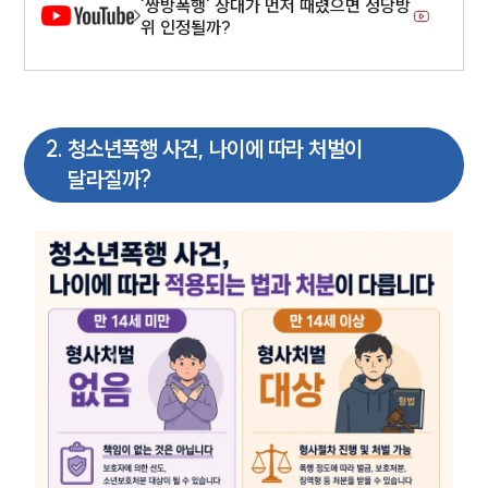
'쌍방폭행' 상대가 먼저 때렸으면 정당방
위 인정될까?
2
.
청소년폭행 사건, 나이에 따라 처벌이
달라질까?