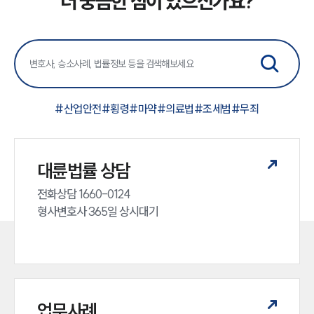
더 궁금한 점이 있으신가요?
#
산업안전
#
횡령
#
마약
#
의료법
#
조세범
#
무죄
대륜법률 상담
전화상담 1660-0124 

형사변호사 365일 상시대기
업무사례