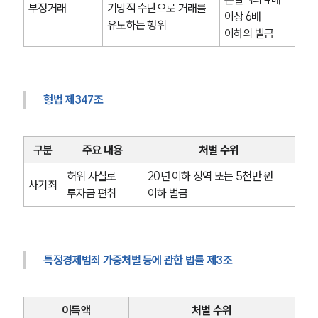
부정거래
기망적 수단으로 거래를 
이상 6배 
유도하는 행위
이하의 벌금
형법 제347조
구분
주요 내용
처벌 수위
허위 사실로 
20년 이하 징역 또는 5천만 원 
사기죄
투자금 편취
이하 벌금
특정경제범죄 가중처벌 등에 관한 법률 제3조
이득액
처벌 수위