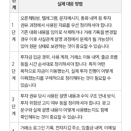
글로벌 파트너 로펌
단
실제 대응 방법
고객의 소리
계
통합검색
AI대륜
오픈채팅방, 텔레그램, 문자메시지, 통화 내역 등 투자 
1
권유 과정에서 사용된 자료를 우선 정리하셔야 합니다. 
단
기존 대화 내용을 임의로 삭제하거나 거래 기록을 변경할 
업무사례
계
경우 이후 사실관계 설명 과정에서 문제가 될 가능성이 
있어 원본 상태로 보관하는 것이 중요할 수 있습니다.
형사 주요 업무사례
사례분석/최신동향
투자금 입금 경위, 사용 계좌, 거래소 이동 내역, 출금 흐름 
형사 법률정보
2
등을 시간 순서대로 정리하셔야 합니다. 특히 어떤 
법률지식인
단
목적으로 자금이 이동했는지, 실제 투자 진행이 어떻게 
형사소송·상담후기
계
이뤄졌는지를 구체적으로 정리해두는 것이 필요할 수 
있습니다.
업무분야
투자 권유 당시 사용된 설명 내용과 수익 구조 안내 방식, 
3
형사그룹 업무
투자 위험성 고지 여부 등을 정리하셔야 합니다. 광고 
단
전체
문구와 실제 설명 내용이 어떻게 사용됐는지도 함께 
계
확인해두는 것이 중요할 수 있습니다.
구성원 소개
거래소 로그인 기록, 전자지갑 주소, 입출금 내역, 이메일 