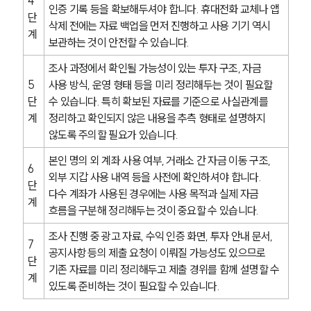
4
인증 기록 등을 확보해두셔야 합니다. 휴대전화 교체나 앱 
단
형사전문변호사
삭제 전에는 자료 백업을 먼저 진행하고 사용 기기 역시 
계
보관하는 것이 안전할 수 있습니다.
소식/자료
조사 과정에서 확인될 가능성이 있는 투자 구조, 자금 
5
사용 방식, 운영 형태 등을 미리 정리해두는 것이 필요할 
언론보도
단
수 있습니다. 특히 확보된 자료를 기준으로 사실관계를 
공지사항
계
정리하고 확인되지 않은 내용을 추측 형태로 설명하지 
법률 블로그
않도록 주의할 필요가 있습니다.
법률서식
뉴스레터/브로슈어
본인 명의 외 계좌 사용 여부, 거래소 간 자금 이동 구조, 
세미나
6
외부 지갑 사용 내역 등을 사전에 확인하셔야 합니다. 
단
다수 계좌가 사용된 경우에는 사용 목적과 실제 자금 
계
대륜법률상담예약
흐름을 구분해 정리해두는 것이 중요할 수 있습니다.
조사 진행 중 광고 자료, 수익 인증 화면, 투자 안내 문서, 
대륜법률상담예약
7
공지사항 등의 제출 요청이 이뤄질 가능성도 있으므로 
단
기존 자료를 미리 정리해두고 제출 경위를 함께 설명할 수 
계
있도록 준비하는 것이 필요할 수 있습니다.