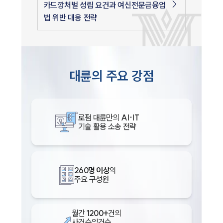
카드깡처벌 성립 요건과 여신전문금융업
법 위반 대응 전략
대륜의 주요 강점
로펌 대륜만의
AI·IT
기술 활용 소송 전략
260명 이상
의
주요 구성원
월간
1200+
건의
사건수임건수