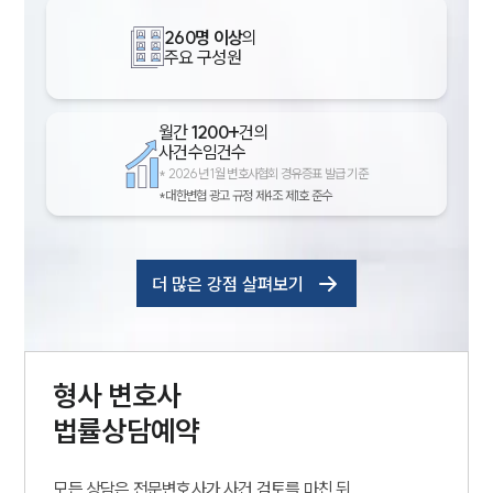
260명 이상
의
주요 구성원
월간
1200+
건의
사건수임건수
*
2026년 1월 변호사협회 경유증표 발급 기준
*대한변협 광고 규정 제4조 제1호 준수
더 많은 강점 살펴보기
형사
변호사
법률상담예약
모든 상담은 전문변호사가 사건 검토를 마친 뒤