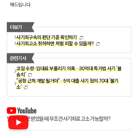
그룹소개
해드립니다.
대륜의 강점
오시는 길
글로벌 파트너 로펌
더보기
고객의 소리
통합검색
사기죄구속의 판단 기준 확인하기
AI대륜
사기죄고소 취하하면 처벌 피할 수 있을까?
업무사례
관련기사
코일 수량·임대료 부풀리기 의혹…30억대 특가법 사기 ‘불
형사 주요 업무사례
송치’
사례분석/최신동향
"공항 근처 개발 될거야"…5억 대출 사기 혐의 70대 '불기
형사 법률정보
소'
법률지식인
형사소송·상담후기
업무분야
빌려준 돈 못 받았을 때 무조건 사기죄로 고소 가능할까?
형사그룹 업무
전체