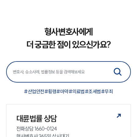
형사변호사에게
더 궁금한 점이 있으신가요?
#
산업안전
#
횡령
#
마약
#
의료법
#
조세범
#
무죄
대륜법률 상담
전화상담 1660-0124 

형사변호사 365일 상시대기