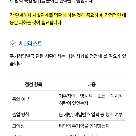
5. 법적 책임 범위를 줄이는 전략을 수립합니다. 
각 단계에서 사실관계를 명확히 하는 것이 중요하며, 감정적인 대
구성원 소개
응은 피하는 것이 필요합니다.
형사전문변호사
체크리스트
소식/자료
주거침입벌금 관련 상황에서는 다음 사항을 점검해 볼 필요가 있
습니다.
언론보도
공지사항
법률 블로그
법률서식
점검 항목
내용
뉴스레터/브로슈어
세미나
거주자의 명시적 또는 묵시적 
동의 여부
허락이 있었는지
대륜법률상담예약
출입 방식
문 개방, 비밀번호 입력 등 행위 여부
고의성
타인의 주거임을 인식했는지
대륜법률상담예약