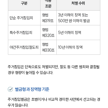
적용 
구분
처벌 수위
조문
형법 
3년 이하의 징역 또는 
단순 주거침입죄
제319조
500만 원 이하의 벌금
형법 
특수주거침입죄
5년 이하의 징역
제320조
형법 
야간주거침입절도죄
10년 이하의 징역
제330조
주거침입은 단독으로도 처벌되지만, 절도 등 다른 범죄와 결합될 
경우 형량이 높아질 수 있습니다.
벌금형과 징역형 기준
주거침입벌금은 초범이거나 비교적 경미한 사안에서 선고되는 경
우가 많습니다.