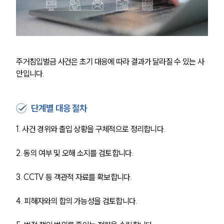
그룹소개
대륜의 강점
오시는 길
글로벌 파트너 로펌
고객의 소리
통합검색
주거침입벌금 사건은 초기 대응에 따라 결과가 달라질 수 있는 사
AI대륜
안입니다.
업무사례
단계별 대응 절차
형사 주요 업무사례
사례분석/최신동향
1. 사건 경위와 출입 상황을 구체적으로 정리합니다. 
형사 법률정보
법률지식인
2. 동의 여부 및 오해 소지를 검토합니다. 
형사소송·상담후기
3. CCTV 등 객관적 자료를 확보합니다. 
업무분야
4. 피해자와의 합의 가능성을 검토합니다. 
형사그룹 업무
전체