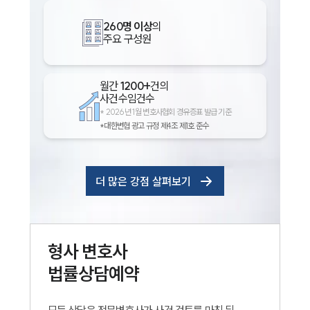
260명 이상
의
주요 구성원
월간
1200+
건의
사건수임건수
*
2026년 1월 변호사협회 경유증표 발급 기준
*대한변협 광고 규정 제4조 제1호 준수
더 많은 강점 살펴보기
형사
변호사
법률상담예약