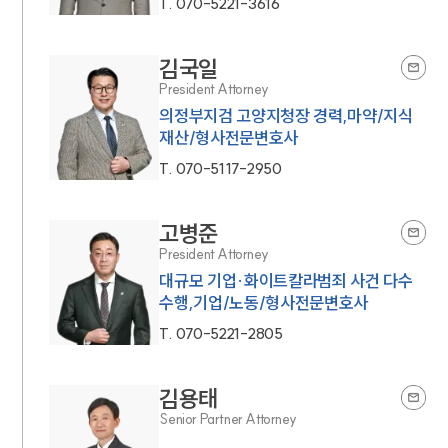
T.
070-5221-3616
김국일
President Attorney
의정부지검 고양지청장 경력,마약/지식
재산/형사전문변호사
T.
070-5117-2950
고병준
President Attorney
대규모 기업·화이트칼라범죄 사건 다수
수행,기업/노동/형사전문변호사
T.
070-5221-2805
김용태
Senior Partner Attorney