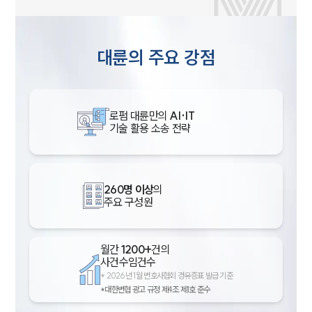
대륜의 주요 강점
로펌 대륜만의
AI·IT
기술 활용 소송 전략
260명 이상
의
주요 구성원
월간
1200+
건의
사건수임건수
*
2026년 1월 변호사협회 경유증표 발급 기준
*대한변협 광고 규정 제4조 제1호 준수