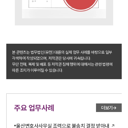
소식/자료
언론보도
공지사항
법률 블로그
법률서식
본 콘텐츠는 법무법인(유한) 대륜의 실제 업무 사례를 바탕으로 일부
뉴스레터/브로슈어
각색하여 작성되었으며, 저작권은 당사에 귀속됩니다.
세미나
무단 전재, 복제 및 배포 등 저작권 침해 행위에 대해서는 관련 법령에
따른 조치가 이루어질 수 있습니다.
대륜법률상담예약
대륜법률상담예약
주요 업무사례
더보기
울산변호사사무실 조력으로 불송치 결정 받아내