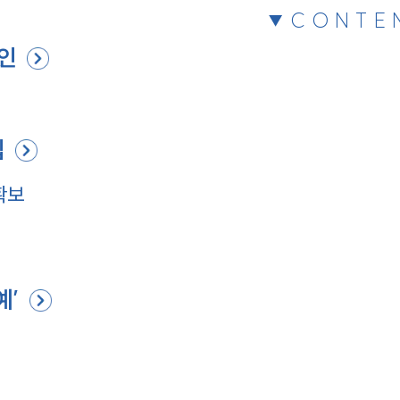
CONTE
인
립
확보
예’