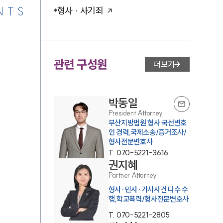
NTS
형사 · 사기죄
관련 구성원
더보기
박동일
President Attorney
부산지방법원 형사 국선변호
인 경력,국제소송/증거조사/
형사전문변호사
T.
070-5221-3616
권지혜
Partner Attorney
형사·민사·가사사건 다수 수
행,학교폭력/형사전문변호사
T.
070-5221-2805