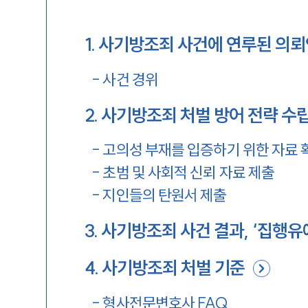
1
.
사기방조죄 사건에 연루된 의뢰
-
사건 경위
2
.
사기방조죄 처벌 방어 전략 수
-
고의성 부재를 입증하기 위한 자료 
-
초범 및 사회적 신뢰 자료 제출
-
지인들의 탄원서 제출
3
.
사기방조죄 사건 결과, ‘집행유
4
.
사기방조죄 처벌 기준
-
형사전문변호사 FAQ