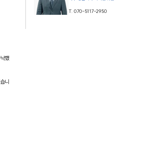
AI대륜
T.
070-5117-2950
업무사례
형사 주요 업무사례
승낙했
사례분석/최신동향
형사 법률정보
었습니
법률지식인
형사소송·상담후기
업무분야
형사그룹 업무