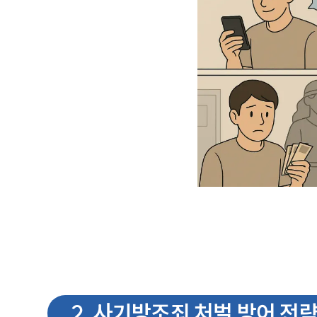
2
.
사기방조죄 처벌 방어 전략