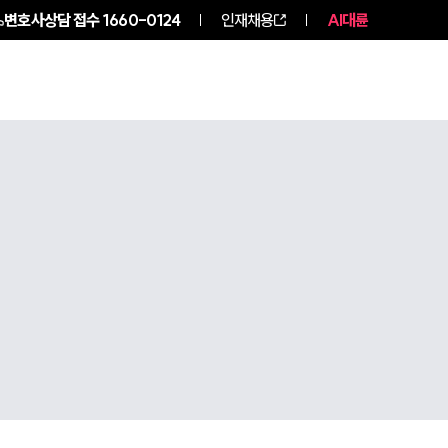
변호사상담 접수
1660-0124
인재채용
AI대륜
구성원 소개
소식/자료