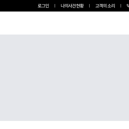
로그인
나의사건현황
고객의 소리
그룹소개
업무사례
업무분야