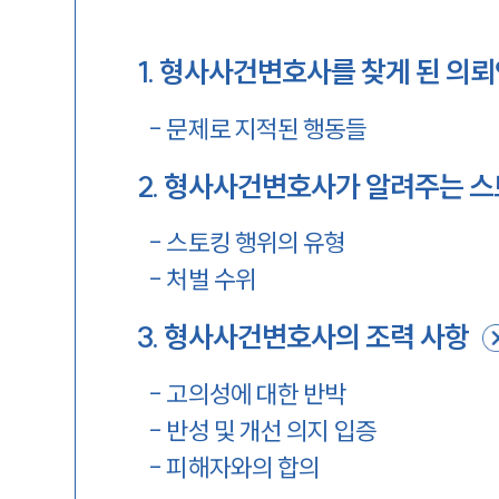
1
.
형사사건변호사를 찾게 된 의뢰
-
문제로 지적된 행동들
2
.
형사사건변호사가 알려주는 
-
스토킹 행위의 유형
-
처벌 수위
3
.
형사사건변호사의 조력 사항
-
고의성에 대한 반박
-
반성 및 개선 의지 입증
-
피해자와의 합의