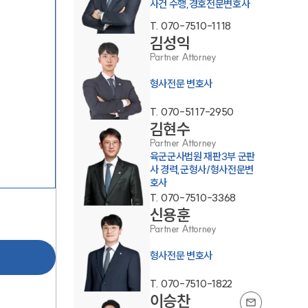
사건 수행,경호전문변호사
T.
070-7510-1118
김성익
Partner Attorney
형사전문 변호사
T.
070-5117-2950
김현수
그룹소개
Partner Attorney
육군군사법원 재판3부 군판
그룹소개
사 경력,군형사/형사전문변
호사
대륜의 강점
T.
070-7510-3368
신용훈
오시는 길
Partner Attorney
글로벌 파트너 로펌
형사전문 변호사
고객의 소리
T.
070-7510-1822
이승찬
통합검색