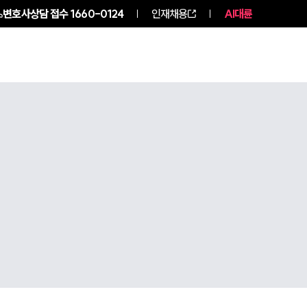
변호사상담 접수
1660-0124
인재채용
AI대륜
구성원 소개
소식/자료