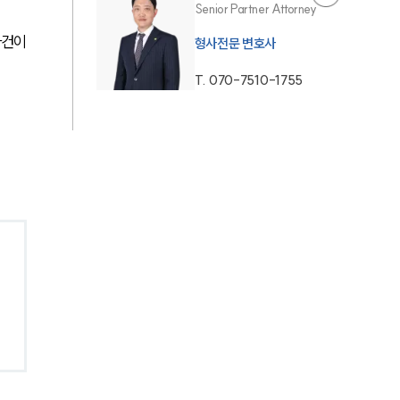
Senior Partner Attorney
AI대륜
사건이
형사전문 변호사
T.
070-7510-1755
업무사례
형사 주요 업무사례
사례분석/최신동향
형사 법률정보
법률지식인
형사소송·상담후기
업무분야
형사그룹 업무