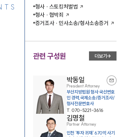
NTS
형사 · 스토킹처벌법
형사 · 협박죄
증거조사 · 민사소송/형사소송증거
관련 구성원
더보기
박동일
President Attorney
부산지방법원 형사 국선변호
인 경력,국제소송/증거조사/
형사전문변호사
T.
070-5221-3616
김명철
Partner Attorney
인천 ‘투자 귀재’ 670억 사기