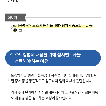
합니다.
형사 주요 업무사례
사례분석/최신동향
형사 법률정보
더보기
법률지식인
교제폭력 혐의로 조사를 받는다면? 합의가 중요한 이유 공
형사소송·상담후기
개!
업무분야
형사그룹 업무
4
.
스토킹범죄 대응을 위해 형사변호사를
전체
선택해야 하는 이유
구성원 소개
스토킹범죄는 행위의 반복성과 지속성, 상대방에게 미친 영향, 확
보된 증거 등을 종합적으로 검토하여 혐의 여부가 판단됩니다. 
형사전문변호사
따라서 수사 단계에서 사실관계를 정리하고 객관적인 자료를 바탕
소식/자료
으로 대응 방향을 검토하는 과정이 중요합니다.