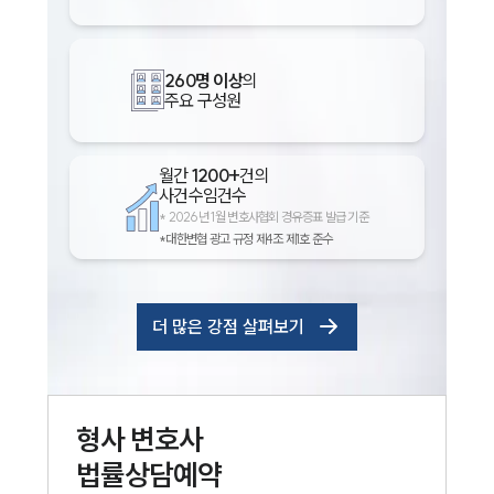
260명 이상
의
주요 구성원
월간
1200+
건의
사건수임건수
*
2026년 1월 변호사협회 경유증표 발급 기준
*대한변협 광고 규정 제4조 제1호 준수
더 많은 강점 살펴보기
형사
변호사
법률상담예약