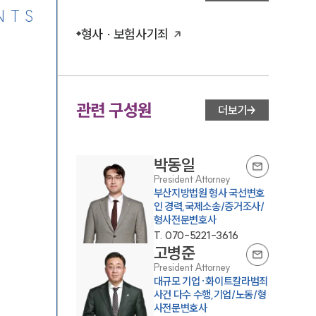
NTS
형사 · 보험사기죄
관련 구성원
더보기
박동일
President Attorney
부산지방법원 형사 국선변호
인 경력,국제소송/증거조사/
형사전문변호사
T.
070-5221-3616
고병준
President Attorney
대규모 기업·화이트칼라범죄
사건 다수 수행,기업/노동/형
사전문변호사