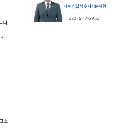
다수 경찰서 수사자문위원
AI대륜
T.
070-5117-2950
니다.
업무사례
호사
형사 주요 업무사례
사례분석/최신동향
형사 법률정보
법률지식인
형사소송·상담후기
업무분야
 고소
형사그룹 업무