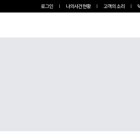
로그인
나의사건현황
고객의 소리
그룹소개
업무사례
업무분야