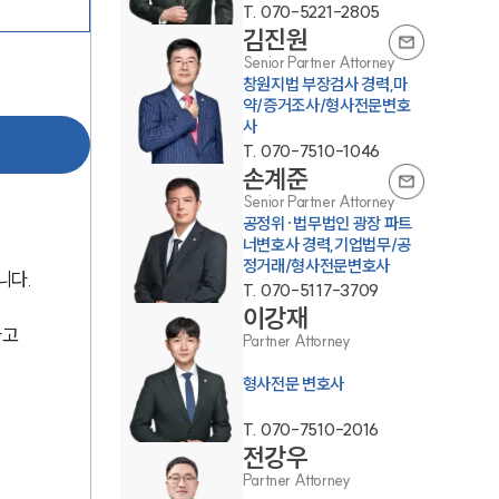
T.
070-5221-2805
김진원
Senior Partner Attorney
창원지법 부장검사 경력,마
약/증거조사/형사전문변호
사
T.
070-7510-1046
손계준
Senior Partner Attorney
그룹소개
공정위·법무법인 광장 파트
너변호사 경력,기업법무/공
정거래/형사전문변호사
그룹소개
니다.
T.
070-5117-3709
대륜의 강점
이강재
고 
Partner Attorney
오시는 길
형사전문 변호사
글로벌 파트너 로펌
T.
070-7510-2016
고객의 소리
전강우
Partner Attorney
통합검색