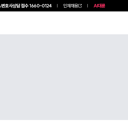
변호사상담 접수
1660-0124
인재채용
AI대륜
구성원 소개
소식/자료