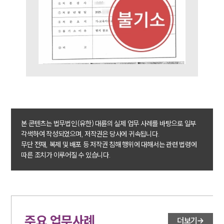
형사 법률정보
법률지식인
형사소송·상담후기
업무분야
형사그룹 업무
전체
구성원 소개
본 콘텐츠는 법무법인(유한) 대륜의 실제 업무 사례를 바탕으로 일부
각색하여 작성되었으며, 저작권은 당사에 귀속됩니다.
형사전문변호사
무단 전재, 복제 및 배포 등 저작권 침해 행위에 대해서는 관련 법령에
따른 조치가 이루어질 수 있습니다.
소식/자료
언론보도
공지사항
법률 블로그
주요 업무사례
더보기