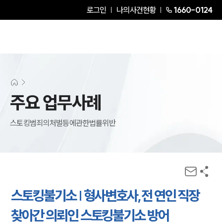
로그인
나의사건현황
1660-0124
주요 업무사례
스토킹범죄의처벌등에관한법률위반
스토킹불기소 | 형사변호사,전 연인 직장
찾아간 의뢰인 스토킹불기소 방어