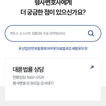
형사변호사에게
더 궁금한 점이 있으신가요?
#
산업안전
#
횡령
#
마약
#
의료법
#
조세범
#
무죄
대륜법률 상담
전화상담 1660-0124 

형사변호사 365일 상시대기