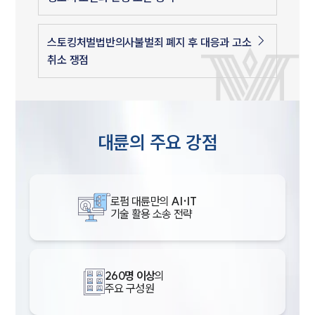
스토킹처벌법반의사불벌죄 폐지 후 대응과 고소
취소 쟁점
대륜의 주요 강점
로펌 대륜만의
AI·IT
기술 활용 소송 전략
260명 이상
의
주요 구성원