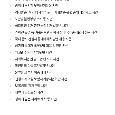
광역시 부시장 부정선거운동 사건
경제방송TV 진행자의 허위ㆍ과대방송 관련 손해배상 제소 사건
N번방 불법영상 소지 등 사건
국회의원 선거 관련 공직선거법위반 사건
스웨덴 유명 등산용품 브랜드 회사 상대 국제중재판정 청구 사건
그룹소개
국내 굴지 건설사 중대재해처벌법 대응 자문
공기업 중대재해처벌법 대응 및 현장 자문
그룹소개
외교관 청탁금지법위반 사건
대륜의 강점
사회복지법인 양도 관련 사기 사건
오시는 길
글로벌 파트너 로펌
학원장의 아동복지법위반 사건
고객의 소리
물류창고 부지 이중매매 사건
통합검색
신경외과 의원 보험사기방지법위반 사건
AI대륜
보복범죄, 강제추행 사건
내연녀 불법도청 사건
업무사례
성매매 알선 사이트 제작 등 사건
형사 주요 업무사례
사례분석/최신동향