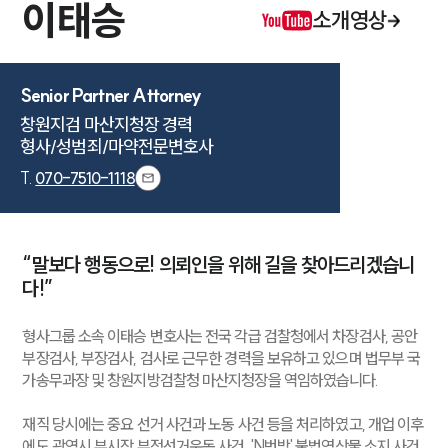
이태승
소개영상
Senior Partner Attorney
창원지검 마산지청장 경력

형사/성범죄/마약전문변호사
T.
070-7510-1118
“말보다 행동으로! 의뢰인을 위해 길을 찾아드리겠습니
다!”
형사그룹 소속 이태승 변호사는 전국 각급 검찰청에서 차장검사, 공안
부장검사, 부장검사, 검사로 근무한 경력을 보유하고 있으며 법무부 국
가송무과장 및 창원지방검찰청 마산지청장을 역임하였습니다.
재직 당시에는 중요 선거 사건과 노동 사건 등을 처리하였고, 개업 이후
에도 광역시 부시장 부정선거운동 사건, 'N번방' 불법영상물 소지 사건