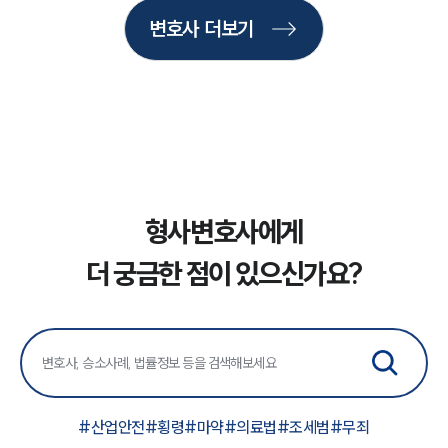
법률서식
뉴스레터/브로슈어
변호사 더보기
세미나
대륜법률상담예약
대륜법률상담예약
형사변호사에게
더 궁금한 점이 있으신가요?
#
산업안전
#
횡령
#
마약
#
의료법
#
조세범
#
무죄