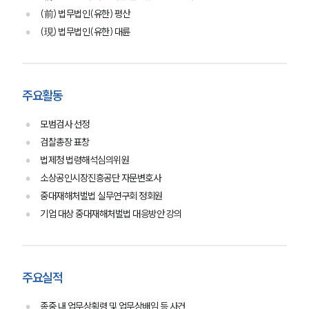
(前) 법무법인(유한) 평산
(現) 법무법인(유한) 대륜
주요활동
모범검사 선정
검찰총장 표창
법제청 법령해석심의위원
소상공인시장진흥공단 자문변호사
중대재해처벌법 실무연구회 정회원
기업 대상 중대재해처벌법 대응방안 강의
주요실적
종중 내 업무상횡령 및 업무상배임 등 사건