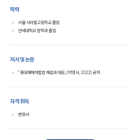
형사 법률정보
법률지식인
학력
형사소송·상담후기
서울 서라벌고등학교 졸업
연세대학교 법학과 졸업
업무분야
형사그룹 업무
전체
저서 및 논문
「중대재해처벌법 해설과 대응」(박영사, 2022) 공저
구성원 소개
형사전문변호사
자격 취득
소식/자료
변호사
언론보도
공지사항
법률 블로그