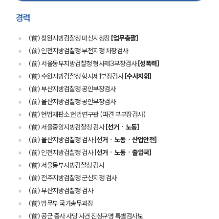
경력
(前) 창원지방검찰청 마산지청장
[업무총괄]
(前) 인천지방검찰청 부천지청 차장검사
(前) 서울동부지방검찰청 형사제3부장검사
[성폭력]
(前) 수원지방검찰청 형사제1부장검사
[수사지휘]
(前) 부산지방검찰청 공안부장검사
(前) 울산지방검찰청 공안부장검사
(前) 헌법재판소 헌법연구관 (파견 부부장검사)
(前) 서울중앙지방검찰청 검사
[선거ㆍ노동]
(前) 울산지방검찰청 검사
[선거ㆍ노동ㆍ산업안전]
(前) 인천지방검찰청 검사
[선거ㆍ노동ㆍ출입국]
(前) 서울동부지방검찰청 검사
(前) 전주지방검찰청 군산지청 검사
(前) 부산지방검찰청 검사
(前) 법무부 국가송무과장
(前) 공군 중사 사망 사건 진상규명 특별검사보