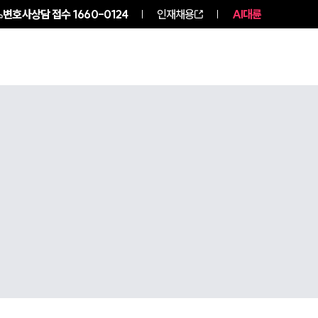
변호사상담 접수
1660-0124
인재채용
AI대륜
구성원 소개
소식/자료