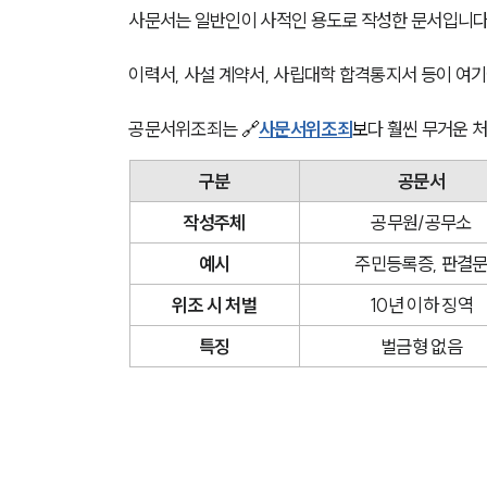
사문서는 일반인이 사적인 용도로 작성한 문서입니다.
이력서, 사설 계약서, 사립대학 합격통지서 등이 여기
공문서위조죄는 
🔗
사문서위조죄
보
다 훨씬 무거운 
구분
공문서
작성주체
공무원/공무소
예시
주민등록증, 판결
위조 시 처벌
10년 이하 징역
특징
벌금형 없음