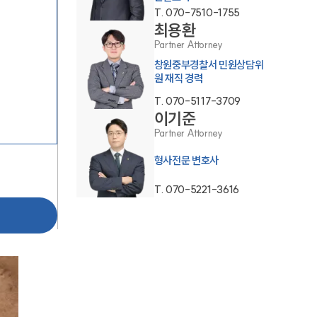
T.
070-7510-1755
최용환
Partner Attorney
창원중부경찰서 민원상담위
원 재직 경력
T.
070-5117-3709
이기준
그룹소개
Partner Attorney
형사전문 변호사
그룹소개
T.
070-5221-3616
대륜의 강점
오시는 길
글로벌 파트너 로펌
고객의 소리
통합검색