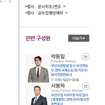
NTS
형사 · 문서위조/변조
형사 · 공무집행방해죄
관련 구성원
더보기
박동일
President Attorney
부산지방법원 형사 국선변호
인 경력,국제소송/증거조사/
형사전문변호사
T.
070-5221-3616
서봉하
Senior Partner Attorney
부산지검 서부지청 부장검사
[경제범죄] 경력,마약/형사전
문변호사