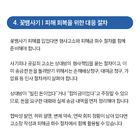
글로벌 파트너 로펌
고객의 소리
통합검색
AI대륜
4
.
꽃뱀사기 | 피해 회복을 위한 대응 절차
업무사례
꽃뱀사기 피해를 입었다면 형사고소와 피해금 회수 절차를 함께 
준비해야 합니다.
형사 주요 업무사례
사례분석/최신동향
사기죄나 공갈죄 고소는 상대방의 형사책임을 묻는 절차이고, 이
형사 법률정보
미 송금한 돈을 돌려받기 위해서는 손해배상청구, 대여금 청구, 가
법률지식인
형사소송·상담후기
압류 등 민사 절차까지 살펴야 합니다.
상대방이 “빌린 돈이었다”거나 “합의금이었다”고 주장할 수 있으
업무분야
므로, 돈을 요구한 대화와 실제 송금 내역을 먼저 정리해야 합니다.
형사그룹 업무
협박성 발언, 허위 설명, 변제 약속, 연락 회피 정황이 남아 있다면 
전체
고소장 작성과 피해금 회수 절차에서 함께 활용될 수 있습니다.
구성원 소개