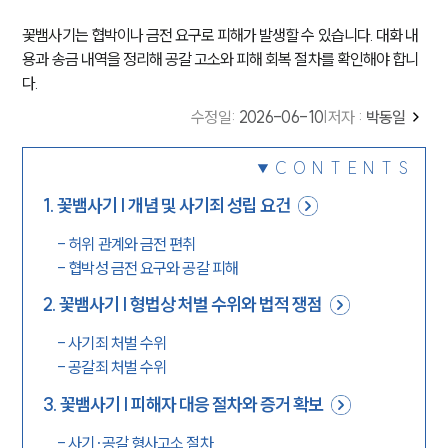
꽃뱀사기는 협박이나 금전 요구로 피해가 발생할 수 있습니다. 대화 내
용과 송금 내역을 정리해 공갈 고소와 피해 회복 절차를 확인해야 합니
다.
수정일
:
2026-06-10
|
저자 :
박동일
CONTENTS
1
.
꽃뱀사기 | 개념 및 사기죄 성립 요건
-
허위 관계와 금전 편취
-
협박성 금전 요구와 공갈 피해
2
.
꽃뱀사기 | 형법상 처벌 수위와 법적 쟁점
-
사기죄 처벌 수위
-
공갈죄 처벌 수위
3
.
꽃뱀사기 | 피해자 대응 절차와 증거 확보
-
사기·공갈 형사고소 절차