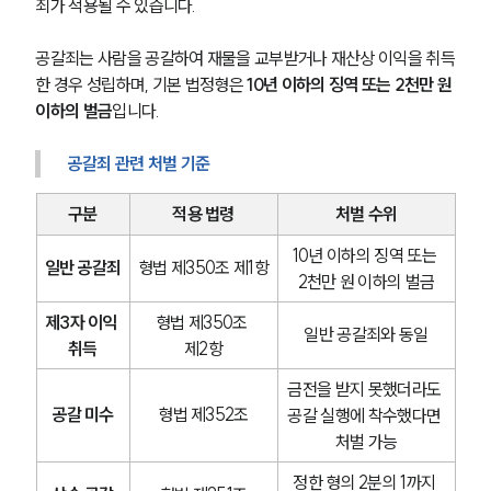
죄가 적용될 수 있습니다.
공갈죄는 사람을 공갈하여 재물을 교부받거나 재산상 이익을 취득
한 경우 성립하며, 기본 법정형은 
10년 이하의 징역 또는 2천만 원 
이하의 벌금
입니다.
공갈죄 관련 처벌 기준
구분
적용 법령
처벌 수위
10년 이하의 징역 또는 
일반 공갈죄
형법 제350조 제1항
2천만 원 이하의 벌금
제3자 이익 
형법 제350조 
일반 공갈죄와 동일
취득
제2항
금전을 받지 못했더라도 
공갈 미수
형법 제352조
공갈 실행에 착수했다면 
처벌 가능
정한 형의 2분의 1까지 