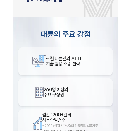
대륜의 주요 강점
로펌 대륜만의
AI·IT
기술 활용 소송 전략
260명 이상
의
주요 구성원
월간
1200+
건의
사건수임건수
*
2026년 1월 변호사협회 경유증표 발급 기준