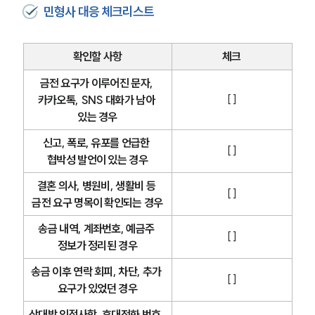
민형사 대응 체크리스트
형사전문변호사
확인할 사항
체크
소식/자료
금전 요구가 이루어진 문자, 
[ ]
카카오톡, SNS 대화가 남아 
언론보도
있는 경우
공지사항
법률 블로그
신고, 폭로, 유포를 언급한 
법률서식
[ ]
협박성 발언이 있는 경우
뉴스레터/브로슈어
세미나
결혼 의사, 병원비, 생활비 등 
[ ]
금전 요구 명목이 확인되는 경우
대륜법률상담예약
송금 내역, 계좌번호, 예금주 
[ ]
정보가 정리된 경우
대륜법률상담예약
송금 이후 연락 회피, 차단, 추가 
[ ]
요구가 있었던 경우
상대방 인적사항, 휴대전화 번호, 