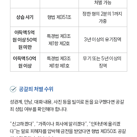
처벌 가능
정한 형의 2분의 1까지 
상습 사기
형법 제351조
가중
이득액 5억 
특경법 제3조 
3년 이상의 유기징역
원 이상 50억 
제1항 제2호
원 미만
이득액 50억 
특경법 제3조 
무기 또는 5년 이상의 
원 이상
제1항 제1호
징역
공갈죄 처벌 수위
성관계, 만남, 대화 내용, 사진 등을 빌미로 돈을 요구했다면 공갈
죄 성립 여부를 확인해야 합니다.
“신고하겠다”, “가족이나 회사에 알리겠다”, “인터넷에 올리겠
다”는 말로 피해자를 압박해 금전을 받았다면 형법 제350조 공갈