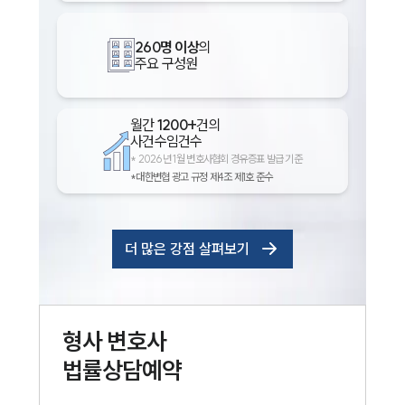
260명 이상
의
주요 구성원
월간
1200+
건의
사건수임건수
*
2026년 1월 변호사협회 경유증표 발급 기준
*대한변협 광고 규정 제4조 제1호 준수
더 많은 강점 살펴보기
형사
변호사
법률상담예약