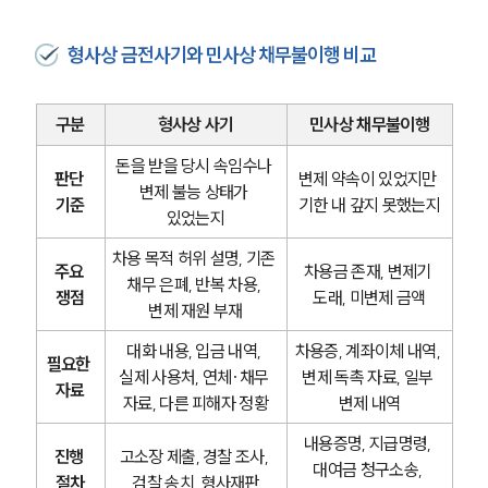
형사상 금전사기와 민사상 채무불이행 비교
구분
형사상 사기
민사상 채무불이행
돈을 받을 당시 속임수나 
판단 
변제 약속이 있었지만 
변제 불능 상태가 
기준
기한 내 갚지 못했는지
있었는지
차용 목적 허위 설명, 기존 
주요 
차용금 존재, 변제기 
채무 은폐, 반복 차용, 
쟁점
도래, 미변제 금액
변제 재원 부재
대화 내용, 입금 내역, 
차용증, 계좌이체 내역, 
필요한 
실제 사용처, 연체·채무 
변제 독촉 자료, 일부 
자료
자료, 다른 피해자 정황
변제 내역
내용증명, 지급명령, 
진행 
고소장 제출, 경찰 조사, 
대여금 청구소송, 
절차
검찰 송치, 형사재판