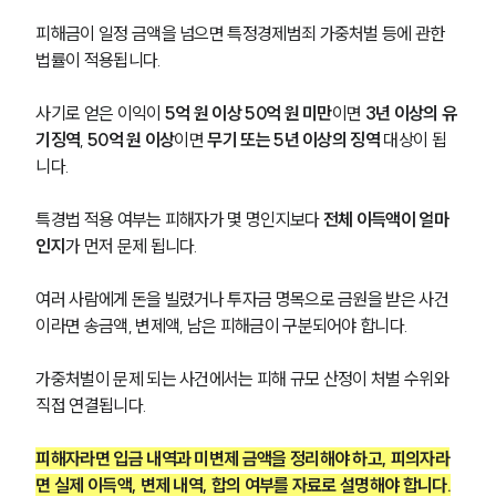
글로벌 파트너 로펌
고객의 소리
피해금이 일정 금액을 넘으면 특정경제범죄 가중처벌 등에 관한 
통합검색
법률이 적용됩니다.
AI대륜
사기로 얻은 이익이 
5억 원 이상 50억 원 미만
이면 
3년 이상의 유
업무사례
기징역
, 
50억 원 이상
이면 
무기 또는 5년 이상의 징역
 대상이 됩
니다.
형사 주요 업무사례
사례분석/최신동향
특경법 적용 여부는 피해자가 몇 명인지보다 
전체 이득액이 얼마
형사 법률정보
인지
가 먼저 문제 됩니다.
법률지식인
형사소송·상담후기
여러 사람에게 돈을 빌렸거나 투자금 명목으로 금원을 받은 사건
이라면 송금액, 변제액, 남은 피해금이 구분되어야 합니다.
업무분야
가중처벌이 문제 되는 사건에서는 피해 규모 산정이 처벌 수위와 
형사그룹 업무
직접 연결됩니다.
전체
피해자라면 입금 내역과 미변제 금액을 정리해야 하고, 피의자라
면 실제 이득액, 변제 내역, 합의 여부를 자료로 설명해야 합니다.
구성원 소개