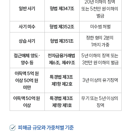
20년 이하의 징역 
일반 사기
형법 제347조
또는 5천만 원 이하의 
벌금
사기 미수
형법 제352조
미수범 처벌
정한 형의 2분의 
상습 사기
형법 제351조
1까지 가중
접근매체 양도·
전자금융거래법 
5년 이하의 징역 또는 
양수 등
제6조, 제49조
3천만 원 이하의 벌금
이득액 5억 원 
특경법 제3조 
3년 이상의 유기징역
이상 50억 원 
제1항 제2호
미만
이득액 50억 원 
특경법 제3조 
무기 또는 5년 이상의 
그룹소개
이상
제1항 제1호
징역
그룹소개
대륜의 강점
피해금 규모와 가중처벌 기준
오시는 길