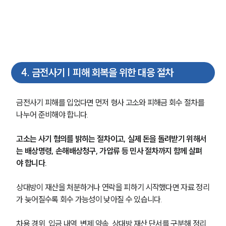
형사전문변호사
소식/자료
4
.
금전사기 | 피해 회복을 위한 대응 절차
언론보도
공지사항
법률 블로그
금전사기 피해를 입었다면 먼저 형사 고소와 피해금 회수 절차를 
법률서식
나누어 준비해야 합니다.
뉴스레터/브로슈어
세미나
고소는 사기 혐의를 밝히는 절차이고, 실제 돈을 돌려받기 위해서
는 배상명령, 손해배상청구, 가압류 등 민사 절차까지 함께 살펴
대륜법률상담예약
야 합니다.
대륜법률상담예약
상대방이 재산을 처분하거나 연락을 피하기 시작했다면 자료 정리
가 늦어질수록 회수 가능성이 낮아질 수 있습니다.
차용 경위, 입금 내역, 변제 약속, 상대방 재산 단서를 구분해 정리