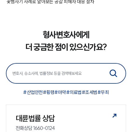
꽃뱀사기 사례로 알아보는 공갈 피해자 대응 절차
형사변호사에게
더 궁금한 점이 있으신가요?
#
산업안전
#
횡령
#
마약
#
의료법
#
조세범
#
무죄
대륜법률 상담
전화상담 1660-0124 
