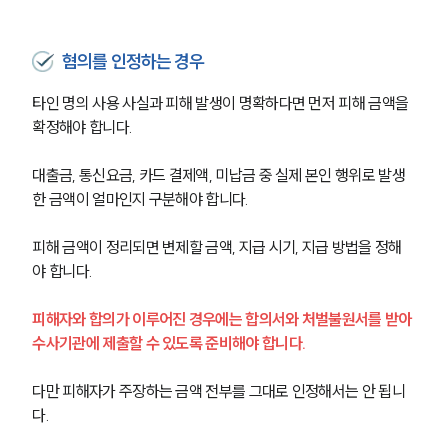
형사전문변호사
혐의를 인정하는 경우
소식/자료
타인 명의 사용 사실과 피해 발생이 명확하다면 먼저 피해 금액을 
확정해야 합니다.
언론보도
공지사항
대출금, 통신요금, 카드 결제액, 미납금 중 실제 본인 행위로 발생
법률 블로그
한 금액이 얼마인지 구분해야 합니다.
법률서식
뉴스레터/브로슈어
피해 금액이 정리되면 변제할 금액, 지급 시기, 지급 방법을 정해
세미나
야 합니다.
대륜법률상담예약
피해자와 합의가 이루어진 경우에는 합의서와 처벌불원서를 받아 
수사기관에 제출할 수 있도록 준비해야 합니다.
대륜법률상담예약
다만 피해자가 주장하는 금액 전부를 그대로 인정해서는 안 됩니
다.