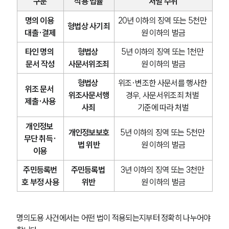
구분
적용 법률
처벌 수위
명의 이용 
20년 이하의 징역 또는 5천만 
형법상 사기죄
대출·결제
원 이하의 벌금
타인 명의 
형법상 
5년 이하의 징역 또는 1천만 
문서 작성
사문서위조죄
원 이하의 벌금
형법상 
위조·변조한 사문서를 행사한 
위조 문서 
위조사문서행
경우, 사문서위조죄 처벌 
제출·사용
사죄
기준에 따라 처벌
개인정보 
개인정보보호
5년 이하의 징역 또는 5천만 
무단 취득·
법 위반
원 이하의 벌금
이용
주민등록번
주민등록법 
3년 이하의 징역 또는 3천만 
호 부정 사용
위반
원 이하의 벌금
명의도용 사건에서는 어떤 법이 적용되는지부터 정확히 나누어야 