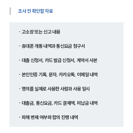
글로벌 파트너 로펌
고객의 소리
조사 전 확인할 자료
통합검색
AI대륜
· 고소장 또는 신고 내용
업무사례
· 휴대폰 개통 내역과 통신요금 청구서
형사 주요 업무사례
사례분석/최신동향
· 대출 신청서, 카드 발급 신청서, 계약서 사본
형사 법률정보
법률지식인
형사소송·상담후기
· 본인인증 기록, 문자, 카카오톡, 이메일 내역
· 명의를 실제로 사용한 사람과 사용 일시
업무분야
· 대출금, 통신요금, 카드 결제액, 미납금 내역
형사그룹 업무
전체
· 피해 변제 여부와 합의 진행 내역
구성원 소개