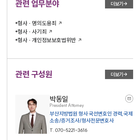
관련 업무분야
더보기
형사 · 명의도용죄
형사 · 사기죄
형사 · 개인정보보호법위반
관련 구성원
더보기
박동일
President Attorney
부산지방법원 형사 국선변호인 경력,국제
소송/증거조사/형사전문변호사
T.
070-5221-3616